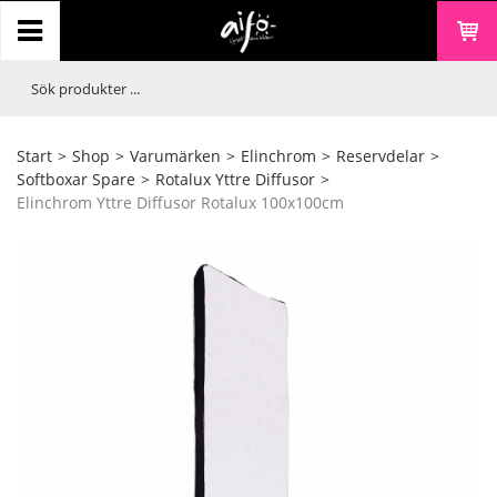
Start
>
Shop
>
Varumärken
>
Elinchrom
>
Reservdelar
>
Softboxar Spare
>
Rotalux Yttre Diffusor
>
Elinchrom Yttre Diffusor Rotalux 100x100cm