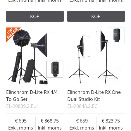
KÖP
KÖP
Elinchrom D-Lite RX 4/4
Elinchrom D-Lite RX One
To Go Set
Dual Studio Kit
EL-20839.2.EU
EL-20848.2.EC
695
868.75
659
823.75
Exkl. moms
Inkl. moms
Exkl. moms
Inkl. moms