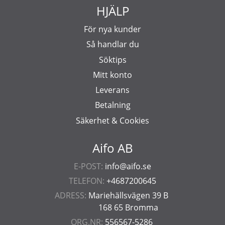
HJÄLP
För nya kunder
Så handlar du
Söktips
Mitt konto
Leverans
Betalning
Säkerhet & Cookies
Aifo AB
E-POST:
info@aifo.se
TELEFON:
+4687200645
ADRESS:
Mariehällsvägen 39 B
168 65 Bromma
ORG.NR:
556567-5286