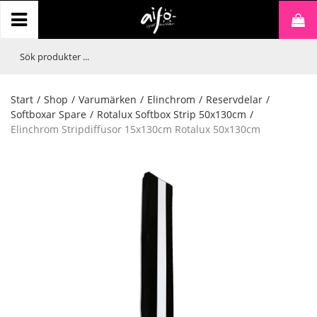
Start
/
Shop
/
Varumärken
/
Elinchrom
/
Reservdelar
/
Softboxar Spare
/
Rotalux Softbox Strip 50x130cm
/
Elinchrom Stripdiffusor 15x130cm Rotalux 50x130cm