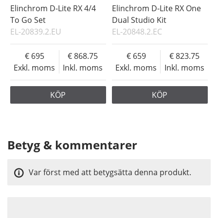
Elinchrom D-Lite RX 4/4
Elinchrom D-Lite RX One
To Go Set
Dual Studio Kit
EL-20839.2.EU
EL-20848.2.EC
695
868.75
659
823.75
Exkl. moms
Inkl. moms
Exkl. moms
Inkl. moms
KÖP
KÖP
Betyg & kommentarer
Var först med att betygsätta denna produkt.