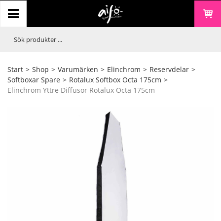
Start
>
Shop
>
Varumärken
>
Elinchrom
>
Reservdelar
>
Softboxar Spare
>
Rotalux Softbox Octa 175cm
>
Elinchrom Yttre Diffusor Rotalux Octa 175cm