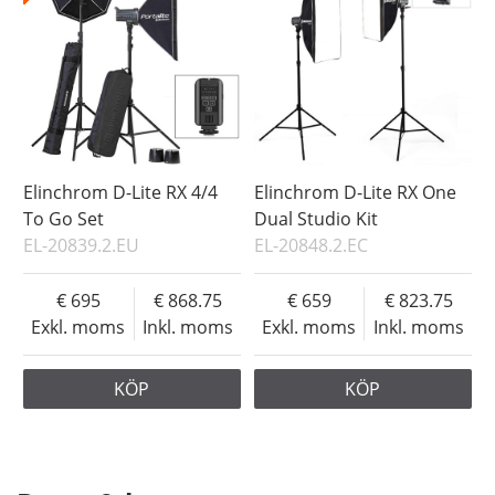
Elinchrom D-Lite RX 4/4
Elinchrom D-Lite RX One
To Go Set
Dual Studio Kit
EL-20839.2.EU
EL-20848.2.EC
695
868.75
659
823.75
Exkl. moms
Inkl. moms
Exkl. moms
Inkl. moms
KÖP
KÖP