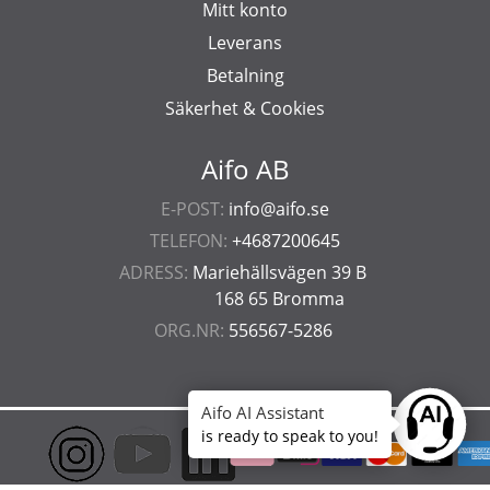
Mitt konto
Leverans
Betalning
Säkerhet & Cookies
Aifo AB
E-POST:
info@aifo.se
TELEFON:
+4687200645
ADRESS:
Mariehällsvägen 39 B
168 65 Bromma
ORG.NR:
556567-5286
Aifo AI Assistant
Ask anyt
is ready to speak to you!