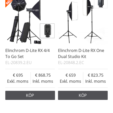
Elinchrom D-Lite RX 4/4
Elinchrom D-Lite RX One
To Go Set
Dual Studio Kit
EL-20839.2.EU
EL-20848.2.EC
695
868.75
659
823.75
Exkl. moms
Inkl. moms
Exkl. moms
Inkl. moms
KÖP
KÖP