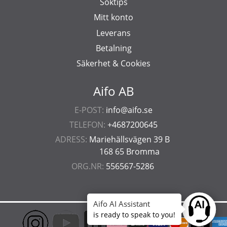
Söktips
Mitt konto
Leverans
Betalning
Säkerhet & Cookies
Aifo AB
E-POST:
info@aifo.se
TELEFON:
+4687200645
ADRESS:
Mariehällsvägen 39 B
168 65 Bromma
ORG.NR:
556567-5286
Aifo AI Assistant
Ask anyt
is ready to speak to you!