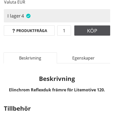
Valuta
EUR
I lager
4
KÖP
PRODUKTFRÅGA
Beskrivning
Egenskaper
Beskrivning
Elinchrom Reflexduk främre för Litemotive 120.
Tillbehör