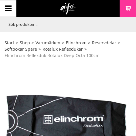
Start
>
Shop
>
Varumärken
>
Elinchrom
>
Reservdelar
>
Softboxar Spare
>
Rotalux Reflexdukar
>
Elinchrom Reflexduk Rotalux Deep Octa 100cm