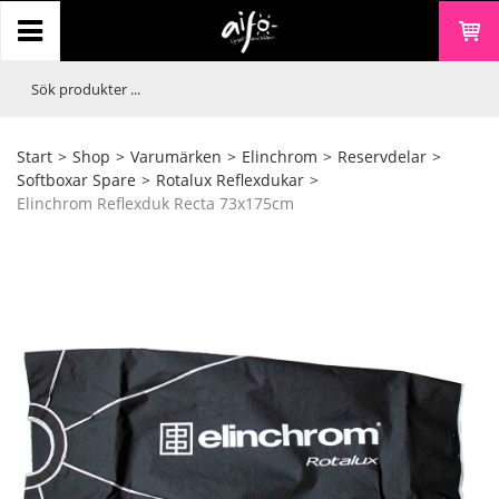
Start
>
Shop
>
Varumärken
>
Elinchrom
>
Reservdelar
>
Softboxar Spare
>
Rotalux Reflexdukar
>
Elinchrom Reflexduk Recta 73x175cm