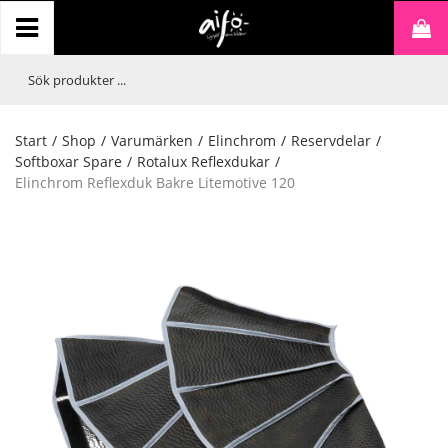
Start
/
Shop
/
Varumärken
/
Elinchrom
/
Reservdelar
/
Softboxar Spare
/
Rotalux Reflexdukar
/
Elinchrom Reflexduk Bakre Litemotive 120