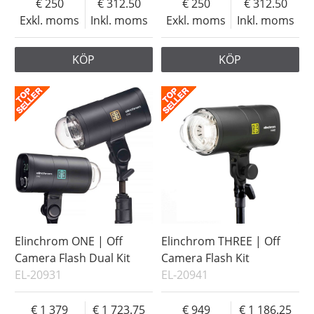
250
312.50
250
312.50
Exkl. moms
Inkl. moms
Exkl. moms
Inkl. moms
KÖP
KÖP
Elinchrom ONE | Off
Elinchrom THREE | Off
Camera Flash Dual Kit
Camera Flash Kit
EL-20931
EL-20941
1 379
1 723.75
949
1 186.25