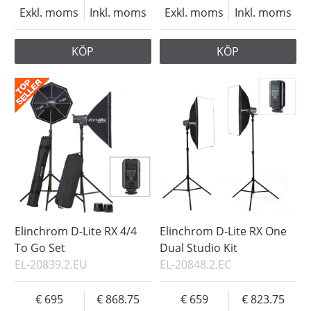
Exkl. moms
Inkl. moms
Exkl. moms
Inkl. moms
KÖP
KÖP
Elinchrom D-Lite RX 4/4
Elinchrom D-Lite RX One
To Go Set
Dual Studio Kit
EL-20839.2.EU
EL-20848.2.EC
695
868.75
659
823.75