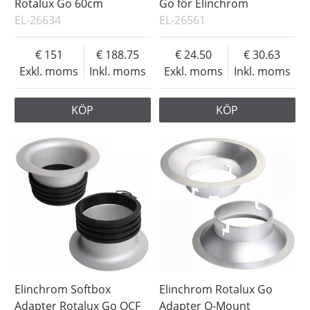
Rotalux Go 60cm
Go för Elinchrom
EL-26634
EL-26561
151
188.75
24.50
30.63
Exkl. moms
Inkl. moms
Exkl. moms
Inkl. moms
KÖP
KÖP
Elinchrom Softbox
Elinchrom Rotalux Go
Adapter Rotalux Go OCF
Adapter Q-Mount