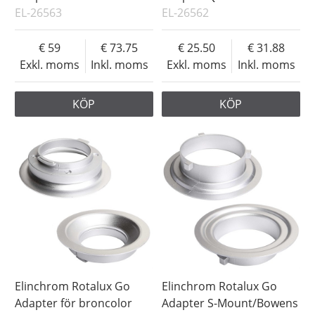
EL-26563
EL-26562
59
73.75
25.50
31.88
Exkl. moms
Inkl. moms
Exkl. moms
Inkl. moms
KÖP
KÖP
Elinchrom Rotalux Go
Elinchrom Rotalux Go
Adapter för broncolor
Adapter S-Mount/Bowens