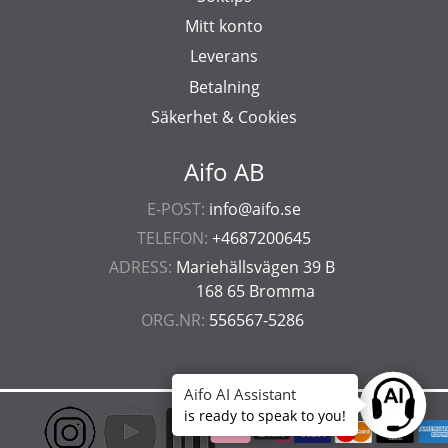
Mitt konto
Leverans
Betalning
Säkerhet & Cookies
Aifo AB
E-POST:
info@aifo.se
TELEFON:
+4687200645
ADRESS:
Mariehällsvägen 39 B
168 65 Bromma
ORG.NR:
556567-5286
Aifo AI Assistant
Ask anyt
is ready to speak to you!