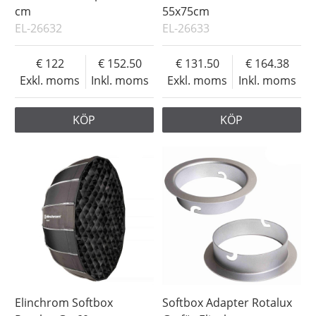
cm
55x75cm
EL-26632
EL-26633
122
152.50
131.50
164.38
Exkl. moms
Inkl. moms
Exkl. moms
Inkl. moms
KÖP
KÖP
Elinchrom Softbox
Softbox Adapter Rotalux