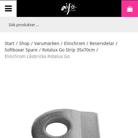
Start
/
Shop
/
Varumärken
/
Elinchrom
/
Reservdelar
/
Softboxar Spare
/
Rotalux Go Strip 35x70cm
/
Elinchrom Låsbricka Rotalux Go