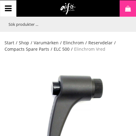
Start
/
Shop
/
Varumärken
/
Elinchrom
/
Reservdelar
/
Compacts Spare Parts
/
ELC 500
/
Elinchrom Vred