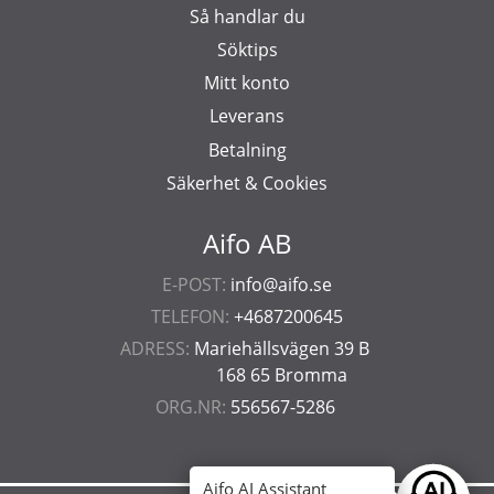
Så handlar du
Söktips
Mitt konto
Leverans
Betalning
Säkerhet & Cookies
Aifo AB
E-POST:
info@aifo.se
TELEFON:
+4687200645
ADRESS:
Mariehällsvägen 39 B
168 65 Bromma
ORG.NR:
556567-5286
Aifo AI Assistant