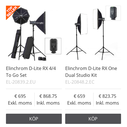
Elinchrom D-Lite RX 4/4
Elinchrom D-Lite RX One
To Go Set
Dual Studio Kit
EL-20839.2.EU
EL-20848.2.EC
695
868.75
659
823.75
Exkl. moms
Inkl. moms
Exkl. moms
Inkl. moms
KÖP
KÖP