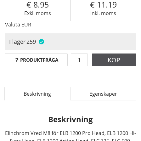
8.95
11.19
Exkl. moms
Inkl. moms
Valuta
EUR
I lager
259
KÖP
PRODUKTFRÅGA
Beskrivning
Egenskaper
Beskrivning
Elinchrom Vred M8 för ELB 1200 Pro Head, ELB 1200 Hi-
Sync Head, ELB 1200 Action Head, ELC 125, ELC 500.