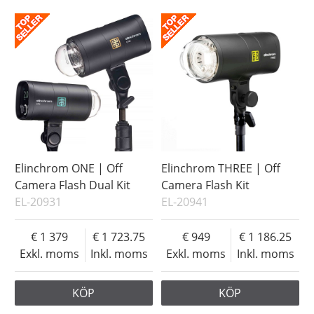
Elinchrom ONE | Off
Elinchrom THREE | Off
Camera Flash Dual Kit
Camera Flash Kit
EL-20931
EL-20941
1 379
1 723.75
949
1 186.25
Exkl. moms
Inkl. moms
Exkl. moms
Inkl. moms
KÖP
KÖP