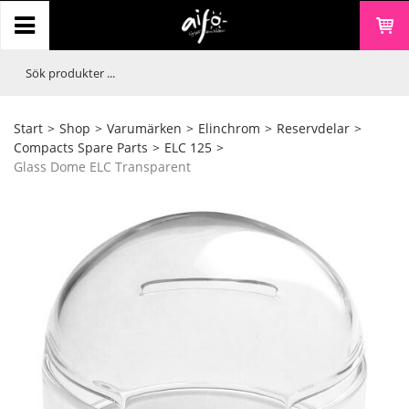
Start
>
Shop
>
Varumärken
>
Elinchrom
>
Reservdelar
>
Compacts Spare Parts
>
ELC 125
>
Glass Dome ELC Transparent