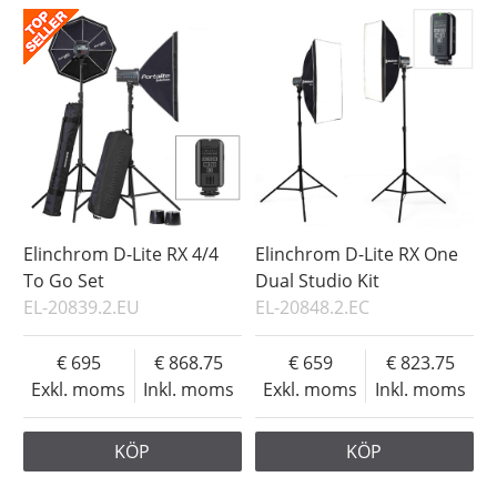
Elinchrom D-Lite RX 4/4
Elinchrom D-Lite RX One
To Go Set
Dual Studio Kit
EL-20839.2.EU
EL-20848.2.EC
695
868.75
659
823.75
Exkl. moms
Inkl. moms
Exkl. moms
Inkl. moms
KÖP
KÖP