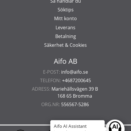
Så handlar du
Söktips
Mitt konto
Leverans
Betalning
Säkerhet & Cookies
Aifo AB
E-POST:
info@aifo.se
TELEFON:
+4687200645
ADRESS:
Mariehällsvägen 39 B
168 65 Bromma
ORG.NR:
556567-5286
Aifo AI Assistant
Ask anyt