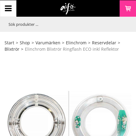
Start
>
Shop
>
Varumärken
>
Elinchrom
>
Reservdelar
>
Blixtrör
>
Elinchrom Blixtrör Ringflash ECO inkl Reflektor