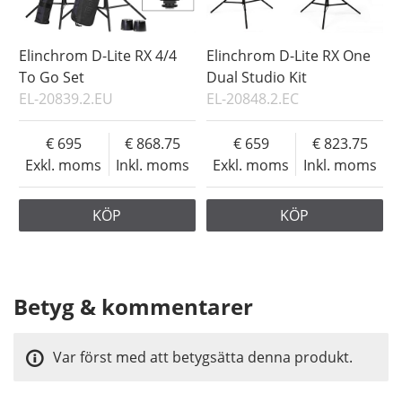
Elinchrom D-Lite RX 4/4
Elinchrom D-Lite RX One
To Go Set
Dual Studio Kit
EL-20839.2.EU
EL-20848.2.EC
695
868.75
659
823.75
Exkl. moms
Inkl. moms
Exkl. moms
Inkl. moms
KÖP
KÖP
Betyg & kommentarer
Var först med att betygsätta denna produkt.