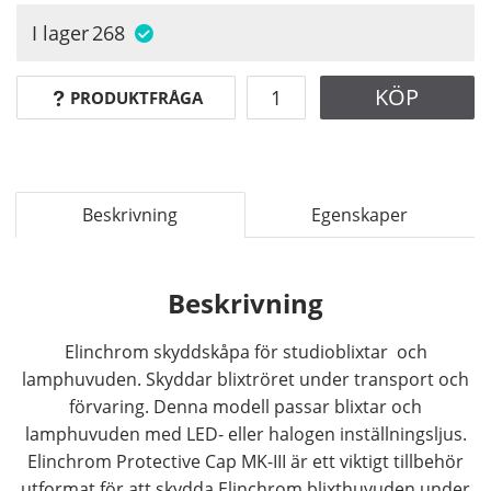
I lager
268
KÖP
PRODUKTFRÅGA
Beskrivning
Egenskaper
Beskrivning
Elinchrom skyddskåpa för studioblixtar och
lamphuvuden. Skyddar blixtröret under transport och
förvaring. Denna modell passar blixtar och
lamphuvuden med LED- eller halogen inställningsljus.
Elinchrom Protective Cap MK-III är ett viktigt tillbehör
utformat för att skydda Elinchrom blixthuvuden under