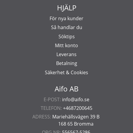
HJÄLP
För nya kunder
Så handlar du
Söktips
Mitt konto
Leverans
Betalning
Säkerhet & Cookies
Aifo AB
E-POST:
info@aifo.se
TELEFON:
+4687200645
ADRESS:
Mariehällsvägen 39 B
168 65 Bromma
ORG.NR:
556567-5286