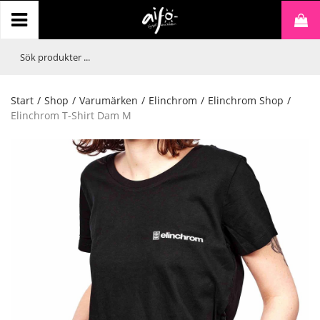
Start
/
Shop
/
Varumärken
/
Elinchrom
/
Elinchrom Shop
/
Elinchrom T-Shirt Dam M