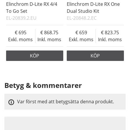
Elinchrom D-Lite RX 4/4
Elinchrom D-Lite RX One
To Go Set
Dual Studio Kit
EL-20839.2.EU
EL-20848.2.EC
695
868.75
659
823.75
Exkl. moms
Inkl. moms
Exkl. moms
Inkl. moms
KÖP
KÖP
Betyg & kommentarer
Var först med att betygsätta denna produkt.