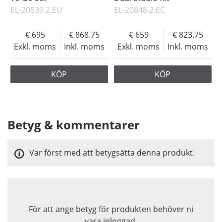
EL-20839.2.EU
EL-20848.2.EC
695
868.75
659
823.75
Exkl. moms
Inkl. moms
Exkl. moms
Inkl. moms
KÖP
KÖP
Betyg & kommentarer
Var först med att betygsätta denna produkt.
För att ange betyg för produkten behöver ni
vara inloggad.