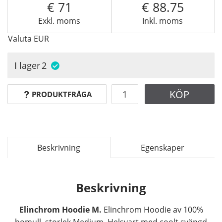
71
88.75
Exkl. moms
Inkl. moms
Valuta
EUR
I lager
2
KÖP
PRODUKTFRÅGA
Beskrivning
Egenskaper
Beskrivning
Elinchrom Hoodie M.
Elinchrom Hoodie av 100%
bomull, storlek Medium. Helsvart med coolt svängd