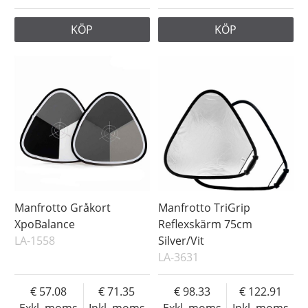
KÖP
KÖP
Manfrotto Gråkort
Manfrotto TriGrip
XpoBalance
Reflexskärm 75cm
LA-1558
Silver/Vit
LA-3631
57.08
71.35
98.33
122.91