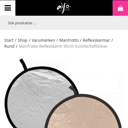
Start
/
Shop
/
Varumärken
/
Manfrotto
/
Reflexskärmar
/
Rund
/
Manfrotto Reflexskärm 95cm Sunlite/SoftSilver