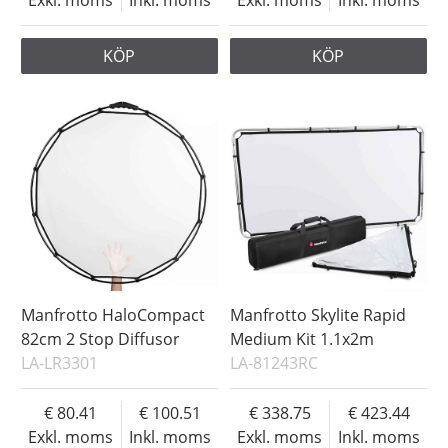
Exkl. moms
Inkl. moms
Exkl. moms
Inkl. moms
KÖP
KÖP
Manfrotto HaloCompact
Manfrotto Skylite Rapid
82cm 2 Stop Diffusor
Medium Kit 1.1x2m
LA-LR3301
LA-81243RC
80.41
100.51
338.75
423.44
Exkl. moms
Inkl. moms
Exkl. moms
Inkl. moms