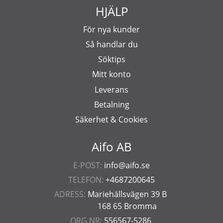
HJÄLP
För nya kunder
Så handlar du
Söktips
Mitt konto
Leverans
Betalning
Säkerhet & Cookies
Aifo AB
E-POST:
info@aifo.se
TELEFON:
+4687200645
ADRESS:
Mariehällsvägen 39 B
168 65 Bromma
ORG.NR:
556567-5286