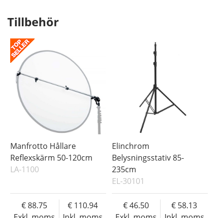
Tillbehör
Manfrotto Hållare
Elinchrom
Reflexskärm 50-120cm
Belysningsstativ 85-
LA-1100
235cm
EL-30101
88.75
110.94
46.50
58.13
Exkl. moms
Inkl. moms
Exkl. moms
Inkl. moms