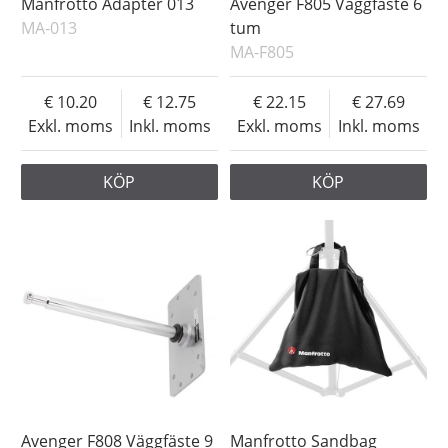
Manfrotto Adapter 013
Avenger F805 Väggfäste 6
MA-013
tum
MA-F805
10.20
12.75
22.15
27.69
Exkl. moms
Inkl. moms
Exkl. moms
Inkl. moms
KÖP
KÖP
Avenger F808 Väggfäste 9
Manfrotto Sandbag