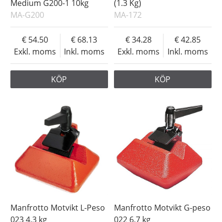
Medium G200-1 10kg
(1.3 Kg)
MA-G200
MA-172
54.50
68.13
34.28
42.85
Exkl. moms
Inkl. moms
Exkl. moms
Inkl. moms
KÖP
KÖP
Manfrotto Motvikt L-Peso
Manfrotto Motvikt G-peso
023 4.3 kg
022 6.7 kg