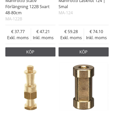
Manfrotto Stativ
Manfrotto Låsknut 124 |
Förlängning 122B Svart
Smal
48-80cm
MA-124
MA-122B
37.77
47.21
59.28
74.10
Exkl. moms
Inkl. moms
Exkl. moms
Inkl. moms
KÖP
KÖP