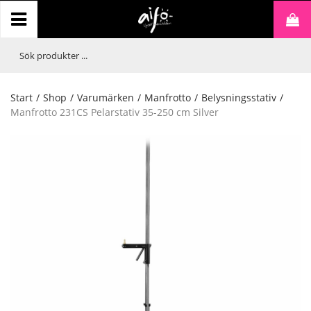
Start
/
Shop
/
Varumärken
/
Manfrotto
/
Belysningsstativ
/
Manfrotto 231CS Pelarstativ 35-250 cm Silver