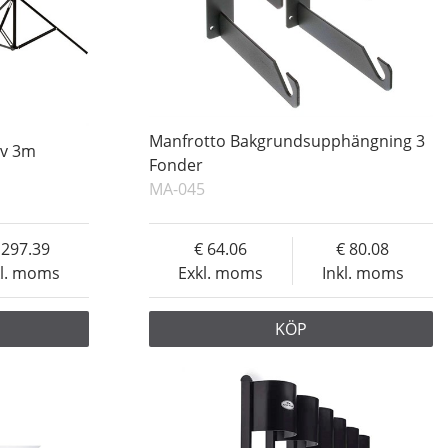
Manfrotto Bakgrundsupphängning 3
iv 3m
Fonder
MA-045
297.39
64.06
80.08
kl. moms
Exkl. moms
Inkl. moms
KÖP