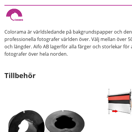
Vi rekommenderar alltid att förvara bakgrundspappre
användas under längre tid. Detta för att undvika att pa
pappret kommer i kläm under förvaring vilket gör att de
förvaringslösningar så att du på enkelt och säkert sätt
Colorama är världsledande på bakgrundspapper och den
professionella fotografer världen över. Välj mellan över 5
och längder. Aifo AB lagerför alla färger och storlekar för 
fotografer över hela norden.
Tillbehör