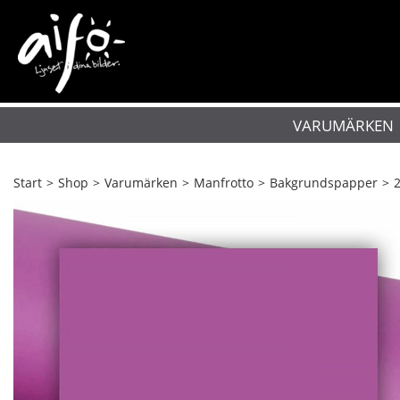
VARUMÄRKEN
Start
>
Shop
>
Varumärken
>
Manfrotto
>
Bakgrundspapper
>
2