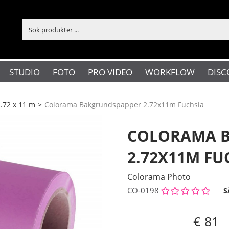
STUDIO
FOTO
PRO VIDEO
WORKFLOW
DISC
.72 x 11 m
>
Colorama Bakgrundspapper 2.72x11m Fuchsia
COLORAMA 
2.72X11M FU
Colorama Photo
CO-0198
S
81