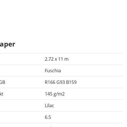
aper
2.72 x 11 m
Fuschia
RGB
R166 G93 B159
kt
145 g/m2
Lilac
6.5