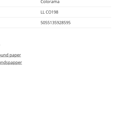
Colorama
LL CO198
5055135928595
r
ound paper
rundspapper