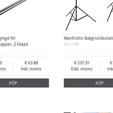
yngd för
Manfrotto Bakgrundsstat
apper, 2 Delad
LA-1108
10
63.88
237.91
oms
Inkl. moms
Exkl. moms
In
KÖP
KÖP