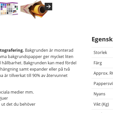
Egensk
tografering.
Bakgrunden är monterad
Storlek
rama bakgrundspapper ger mycket liten
 god hållbarhet. Bakgrunden kan med fördel
Färg
hängning samt expander eller på två
Approx. 
 är tillverkat till 90% av återvunnet
Pappersvi
sociala medier mm.
Nyans
vjuer
a ut det du behöver
Vikt (Kg)