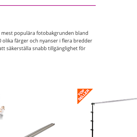
t stående när de inte kommer
pperskärnan kan bli böjd eller att
t kan bli vågigt. Vi erbjuder smarta
 kan förvara ditt bakgrundspapper.
 mest populära fotobakgrunden bland
0 olika färger och nyanser i flera bredder
att säkerställa snabb tillgänglighet för