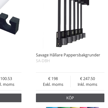
Savage Hållare Pappersbakgrunder
SA-DBH
100.53
198
247.50
kl. moms
Exkl. moms
Inkl. moms
KÖP