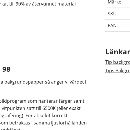
Märke
rkat till 90% av återvunnet material
SKU
EAN
Länka
Tip backgr
 98
Tips Bakg
a bakgrundspapper så anger vi värdet i
r bildprogram som hanterar färger samt
itpunkten satt till 6500K (eller exakt
grafering). För absolut korrekt
som betraktas i samma ljusförhållanden