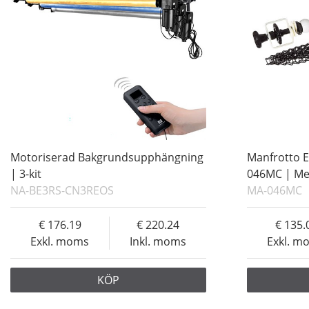
Motoriserad Bakgrundsupphängning
Manfrotto 
| 3-kit
046MC | Met
NA-BE3RS-CN3REOS
MA-046MC
176.19
220.24
135.
Exkl. moms
Inkl. moms
Exkl. m
KÖP