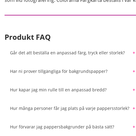
som vid fotografering. Colorama Färgkarta beställs i vår 
Produkt FAQ
Går det att beställa en anpassad färg, tryck eller storlek?
Varje färg av bakgrundspapper tillverkas i mycket stora 
beställa en specifik färg som inte återfinns i det bred
Har ni prover tillgängliga för bakgrundspapper?
Colorama och Manfrotto erbjuder. Med hjälp av en färgl
Vi erbjuder en färgkarta med alla pappersbakgrunder so
den bakgrundsfärg som bäst matchar det du söker.
du beställer den bästa färgen för ditt kommande projek
Hur kapar jag min rulle till en anpassad bredd?
Det är enkelt att kapa din pappersrulle med en såg och
geringslåda från järnaffärer kan du säkerställa ett jämn
Hur många personer får jag plats på varje pappersstorlek?
en elektrisk geringssåg.
Ungefärliga uppskattningar är 1,35 m: 1-2 personer br
upp till 5-6 personer breda.
Hur förvarar jag pappersbakgrunder på bästa sätt?