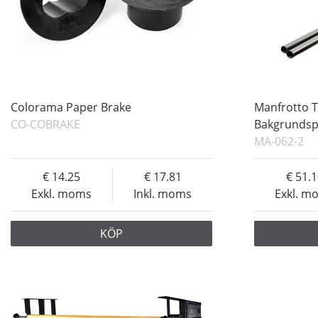
Colorama Paper Brake
Manfrotto T
CO-COBRAKE
Bakgrundsp
MA-062-2
14.25
17.81
51.
Exkl. moms
Inkl. moms
Exkl. m
KÖP