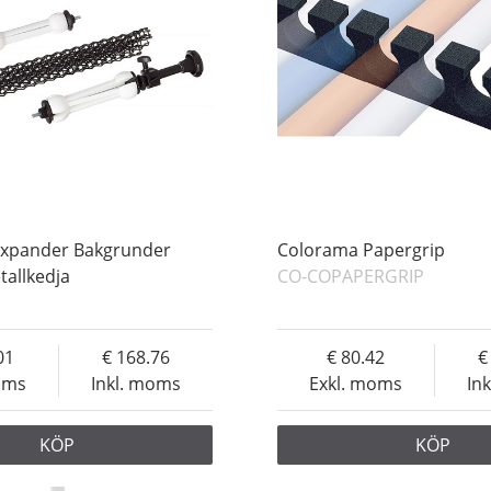
Expander Bakgrunder
Colorama Papergrip
allkedja
CO-COPAPERGRIP
01
168.76
80.42
oms
Inkl. moms
Exkl. moms
In
KÖP
KÖP