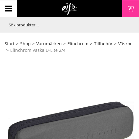
Start
>
Shop
>
Varumärken
>
Elinchrom
>
Tillbehör
>
Väskor
>
Elinchrom Väska D-Lite 2/4