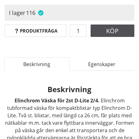
I lager
116
KÖP
PRODUKTFRÅGA
Beskrivning
Egenskaper
Beskrivning
Elinchrom Väska för 2st D-Lite 2/4.
Elinchrom
tubformad väska för kompaktblixtar typ Elinchrom D-
Lite. Två st. blixtar, med längd ca 26 cm, får plats med
nätkablar m.m. tack vare flyttbara innerväggar. Formen
på väska går den enkel att transportera och de
nylonklädda ytterväggarna är förstärkta för att ge bra