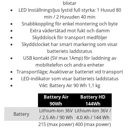
blixtar
LED Inställningsljus lystid full styrka: 1 Huvud 80
min / 2 Huvuden 40 min
Snabbkoppling för enkel montering och byte
Extra vädertätad mot fukt och damm
Skyddslock för transport medföljer
Skyddslocket har smart markering som visar
batteriets laddstatus
USB kontakt (5V max 1Amp) för laddning av
mobiltelefon och andra enheter
Transportläge; Avaktiverar batteriet vid transport
LED-indikator som visar batteriets laddstatus
Vikt: Battery Air 90 Wh 1,1 kg
Battery Air
Battery HD
90Wh
144Wh
Lithium-Ion 36V
Lithium-Ion 36V /
Battery
/ 2.5 Ah / 90 Wh
4.0 Ah / 144 Wh
215 (max power)
400 (max power)