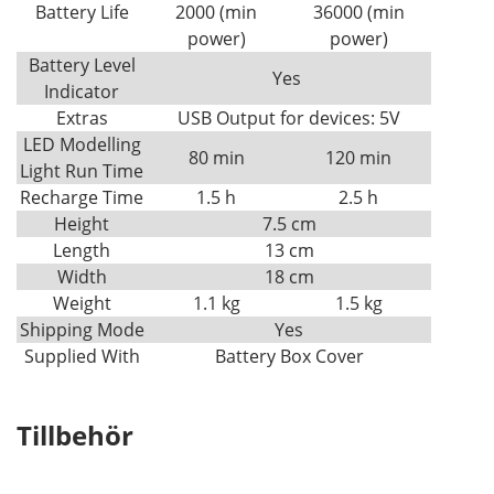
Battery Life
2000 (min
36000 (min
power)
power)
Battery Level
Yes
Indicator
Extras
USB Output for devices: 5V
LED Modelling
80 min
120 min
Light Run Time
Recharge Time
1.5 h
2.5 h
Height
7.5 cm
Length
13 cm
Width
18 cm
Weight
1.1 kg
1.5 kg
Shipping Mode
Yes
Supplied With
Battery Box Cover
Tillbehör