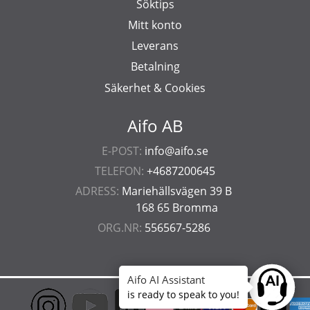
Söktips
Mitt konto
Leverans
Betalning
Säkerhet & Cookies
Aifo AB
E-POST:
info@aifo.se
TELEFON:
+4687200645
ADRESS:
Mariehällsvägen 39 B
168 65 Bromma
ORG.NR:
556567-5286
Aifo AI Assistant
Ask anyt
is ready to speak to you!