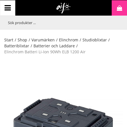
Start
/
Shop
/
Varumärken
/
Elinchrom
/
Studioblixtar
/
Batteriblixtar
/
Batterier och Laddare
/
Elinchrom Batteri Li-Ion 90Wh ELB 1200 Air