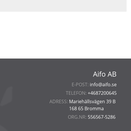
Aifo AB
E-POST:
info@aifo.se
TELEFON:
+4687200645
ADRESS:
Mariehällsvägen 39 B
168 65 Bromma
ORG.NR:
556567-5286