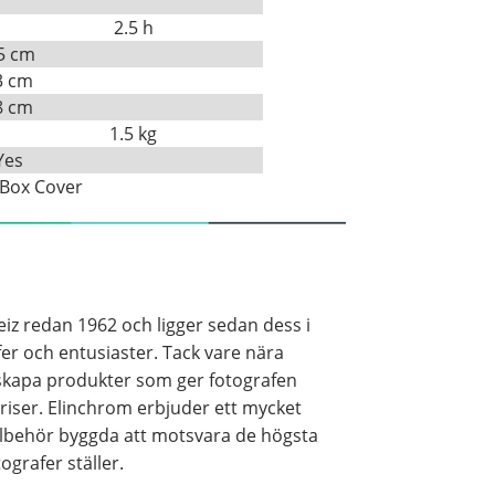
2.5 h
5 cm
3 cm
8 cm
1.5 kg
Yes
 Box Cover
weiz redan 1962 och ligger sedan dess i
afer och entusiaster. Tack vare nära
 skapa produkter som ger fotografen
riser. Elinchrom erbjuder ett mycket
illbehör byggda att motsvara de högsta
ografer ställer.