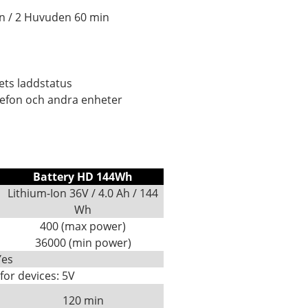
min / 2 Huvuden 60 min
ets laddstatus
lefon och andra enheter
Battery HD 144Wh
Lithium-Ion 36V / 4.0 Ah / 144
Wh
400 (max power)
36000 (min power)
Yes
or devices: 5V
120 min