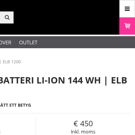
OVER
OUTLET
 | ELB 1200
ATTERI LI-ION 144 WH | ELB
SÄTT ETT BETYG
450
s
Inkl. moms