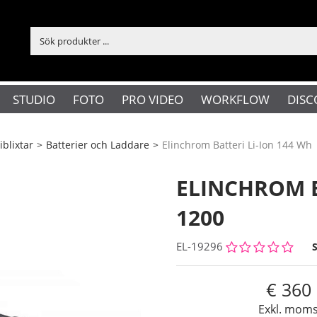
STUDIO
FOTO
PRO VIDEO
WORKFLOW
DISC
iblixtar
>
Batterier och Laddare
>
Elinchrom Batteri Li-Ion 144 Wh
ELINCHROM B
1200
EL-19296
360
Exkl. mom