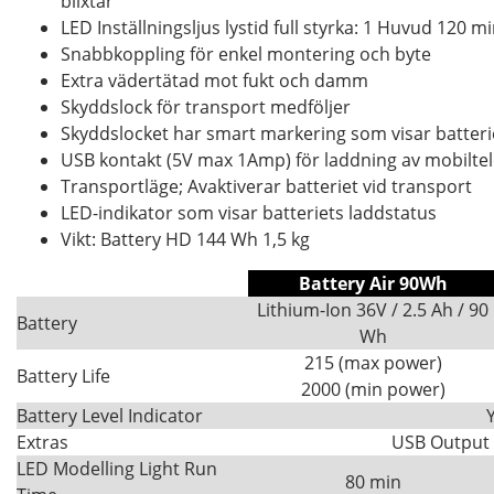
blixtar
LED Inställningsljus lystid full styrka: 1 Huvud 120 
Snabbkoppling för enkel montering och byte
Extra vädertätad mot fukt och damm
Skyddslock för transport medföljer
Skyddslocket har smart markering som visar batteri
USB kontakt (5V max 1Amp) för laddning av mobilte
Transportläge; Avaktiverar batteriet vid transport
LED-indikator som visar batteriets laddstatus
Vikt: Battery HD 144 Wh 1,5 kg
Battery Air 90Wh
Lithium-Ion 36V / 2.5 Ah / 90
Battery
Wh
215 (max power)
Battery Life
2000 (min power)
Battery Level Indicator
Extras
USB Output f
LED Modelling Light Run
80 min