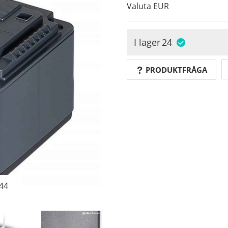
Valuta
EUR
I lager
24
PRODUKTFRÅGA
44