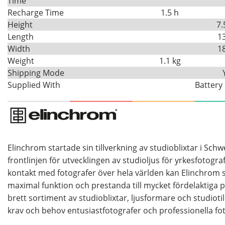
Time
Recharge Time
1.5 h
Height
7.
Length
1
Width
1
Weight
1.1 kg
Shipping Mode
Supplied With
Battery
Elinchrom startade sin tillverkning av studioblixtar i Sch
frontlinjen för utvecklingen av studioljus för yrkesfotogr
kontakt med fotografer över hela världen kan Elinchrom
maximal funktion och prestanda till mycket fördelaktiga p
brett sortiment av studioblixtar, ljusformare och studiot
krav och behov entusiastfotografer och professionella fot