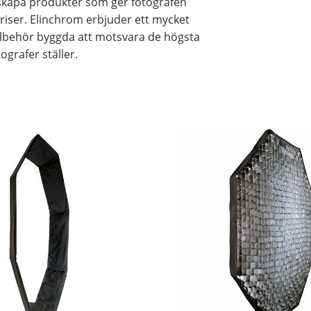
 skapa produkter som ger fotografen
riser. Elinchrom erbjuder ett mycket
illbehör byggda att motsvara de högsta
ografer ställer.