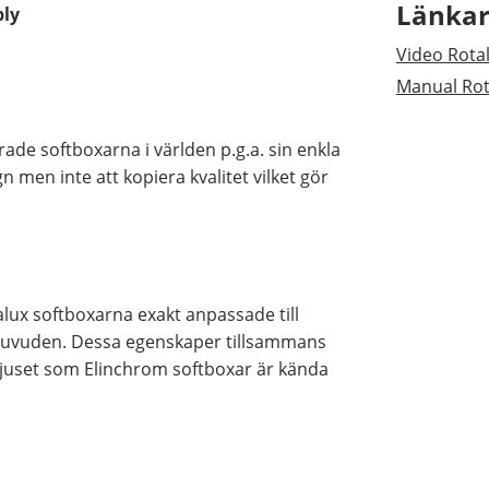
Länka
ply
Video Rota
Manual Rot
de softboxarna i världen p.g.a. sin enkla
n men inte att kopiera kvalitet vilket gör
alux softboxarna exakt anpassade till
huvuden. Dessa egenskaper tillsammans
ljuset som Elinchrom softboxar är kända