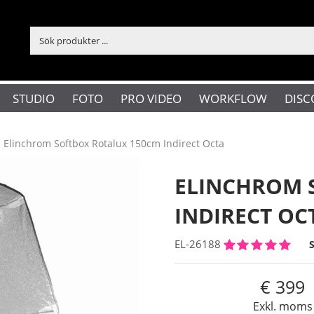
STUDIO
FOTO
PRO VIDEO
WORKFLOW
DISC
Elinchrom Softbox Rotalux 150cm Indirect Octa
ELINCHROM 
INDIRECT OC
EL-26188
399
Exkl. moms