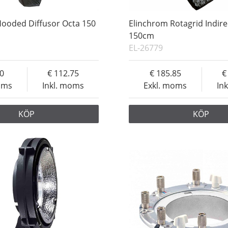
Hooded Diffusor Octa 150
Elinchrom Rotagrid Indire
150cm
EL-26779
20
112.75
185.85
oms
Inkl. moms
Exkl. moms
In
KÖP
KÖP