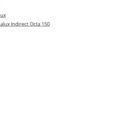
r
lux
alux Indirect Octa 150