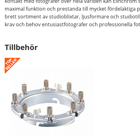
kontakt med fotografer över hela världen kan Elinchrom
maximal funktion och prestanda till mycket fördelaktiga p
brett sortiment av studioblixtar, ljusformare och studiot
krav och behov entusiastfotografer och professionella fot
Tillbehör