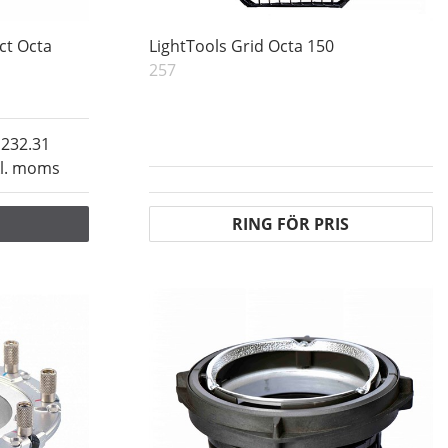
ct Octa
LightTools Grid Octa 150
257
232.31
kl. moms
RING FÖR PRIS