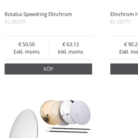
Rotalux Speedring Elinchrom
Elinchrom 
EL-26570
EL-26771
50.50
63.13
90.
Exkl. moms
Inkl. moms
Exkl. m
KÖP