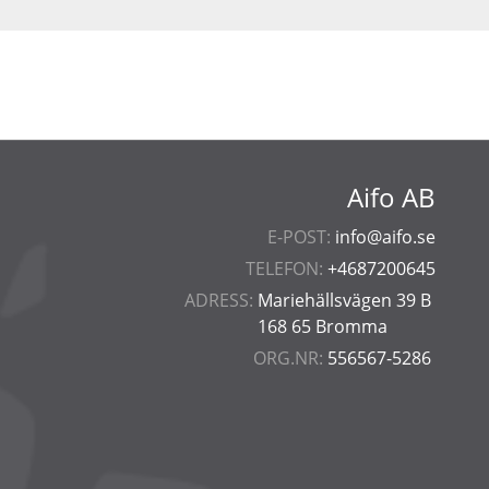
Aifo AB
E-POST:
info@aifo.se
TELEFON:
+4687200645
ADRESS:
Mariehällsvägen 39 B
168 65 Bromma
ORG.NR:
556567-5286