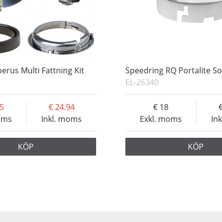
erus Multi Fattning Kit
Speedring RQ Portalite S
EL-26340
95
24.94
18
oms
Inkl. moms
Exkl. moms
In
KÖP
KÖP