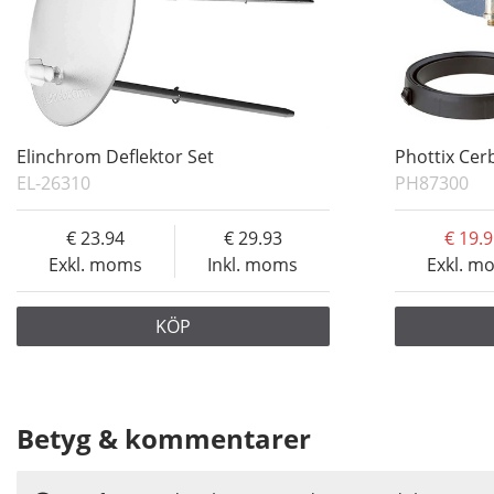
Elinchrom Deflektor Set
Phottix Cerb
EL-26310
PH87300
23.94
29.93
19.
Exkl. moms
Inkl. moms
Exkl. m
KÖP
Betyg & kommentarer