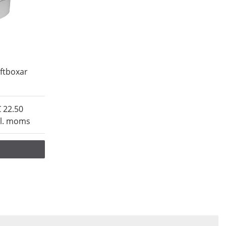
oftboxar
22.50
kl. moms