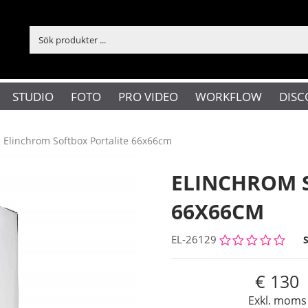
STUDIO
FOTO
PRO VIDEO
WORKFLOW
DISC
Elinchrom Softbox Portalite 66x66cm
ELINCHROM 
66X66CM
EL-26129
130
Exkl. moms