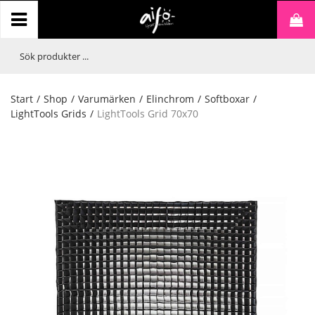
Start
/
Shop
/
Varumärken
/
Elinchrom
/
Softboxar
/
LightTools Grids
/
LightTools Grid 70x70