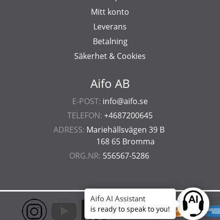
Mitt konto
Leverans
Betalning
Säkerhet & Cookies
Aifo AB
E-POST:
info@aifo.se
TELEFON:
+4687200645
ADRESS:
Mariehällsvägen 39 B
168 65 Bromma
ORG.NR:
556567-5286
Aifo AI Assistant
Ask anyt
is ready to speak to you!