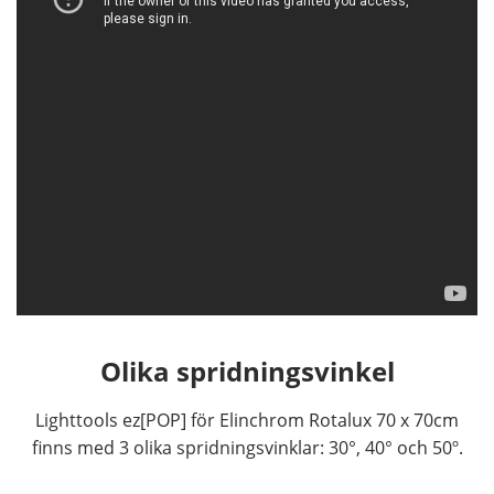
Olika spridningsvinkel
Lighttools ez[POP] för Elinchrom Rotalux 70 x 70cm
finns med 3 olika spridningsvinklar: 30°, 40° och 50º.