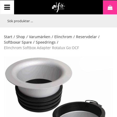
Start
/
Shop
/
Varumärken
/
Elinchrom
/
Reservdelar
/
Softboxar Spare
/
Speedrings
/
Elinchrom Softbox Adapter Rotalux Go OCF