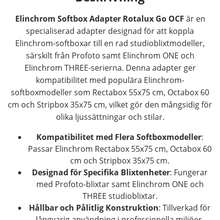
Elinchrom Softbox Adapter Rotalux Go OCF
är en
specialiserad adapter designad för att koppla
Elinchrom-softboxar till en rad studioblixtmodeller,
särskilt från Profoto samt Elinchrom ONE och
Elinchrom THREE-serierna. Denna adapter ger
kompatibilitet med populära Elinchrom-
softboxmodeller som Rectabox 55x75 cm, Octabox 60
cm och Stripbox 35x75 cm, vilket gör den mångsidig för
olika ljussättningar och stilar.
Kompatibilitet med Flera Softboxmodeller
:
Passar Elinchrom Rectabox 55x75 cm, Octabox 60
cm och Stripbox 35x75 cm.
Designad för Specifika Blixtenheter
: Fungerar
med Profoto-blixtar samt Elinchrom ONE och
THREE studioblixtar.
Hållbar och Pålitlig Konstruktion
: Tillverkad för
långvarig användning i professionella miljöer.