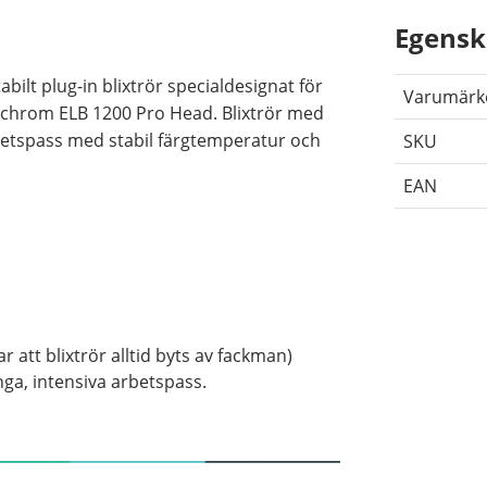
Egensk
bilt plug-in blixtrör specialdesignat för
Varumärk
nchrom ELB 1200 Pro Head. Blixtrör med
rbetspass med stabil färgtemperatur och
SKU
EAN
 att blixtrör alltid byts av fackman)
ånga, intensiva arbetspass.