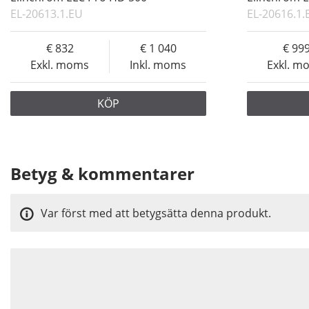
EL-20613.1.EU
EL-20616.1.
832
1 040
99
Exkl. moms
Inkl. moms
Exkl. m
KÖP
Betyg & kommentarer
Var först med att betygsätta denna produkt.