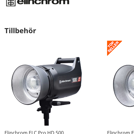
Tillbehör
Elinchrom ELC Pro HD 500
Elinchrom 