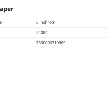
aper
e
Elinchrom
24084
7630006310969