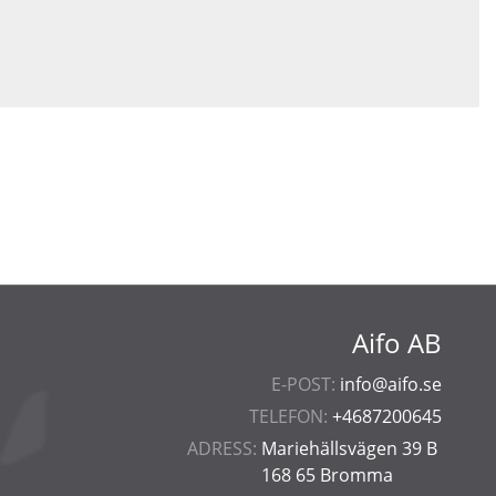
Aifo AB
E-POST:
info@aifo.se
TELEFON:
+4687200645
ADRESS:
Mariehällsvägen 39 B
168 65 Bromma