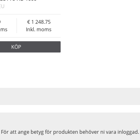
EU
9
1 248.75
oms
Inkl. moms
KÖP
För att ange betyg för produkten behöver ni vara inloggad.