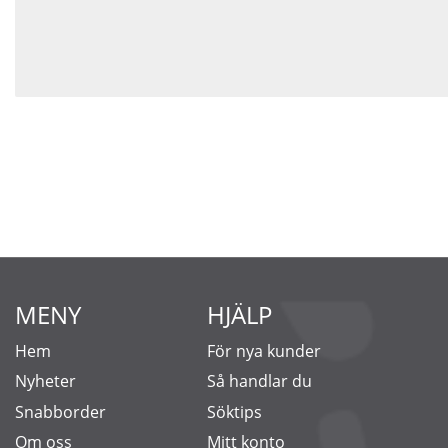
MENY
HJÄLP
Hem
För nya kunder
Nyheter
Så handlar du
Snabborder
Söktips
Om oss
Mitt konto