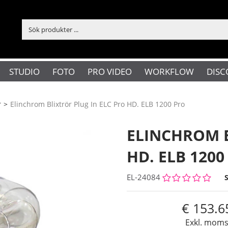
STUDIO
FOTO
PRO VIDEO
WORKFLOW
DISC
r
>
Elinchrom Blixtrör Plug In ELC Pro HD. ELB 1200 Pro
ELINCHROM B
HD. ELB 1200
EL-24084
153.6
Exkl. mom