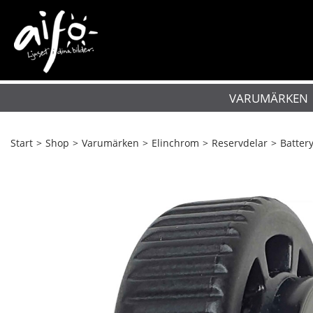
VARUMÄRKEN
Start
>
Shop
>
Varumärken
>
Elinchrom
>
Reservdelar
>
Batter