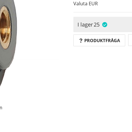
Valuta
EUR
I lager
25
PRODUKTFRÅGA
om