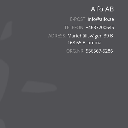
Aifo AB
E-POST:
info@aifo.se
TELEFON:
+4687200645
ADRESS:
Mariehällsvägen 39 B
168 65 Bromma
ORG.NR:
556567-5286