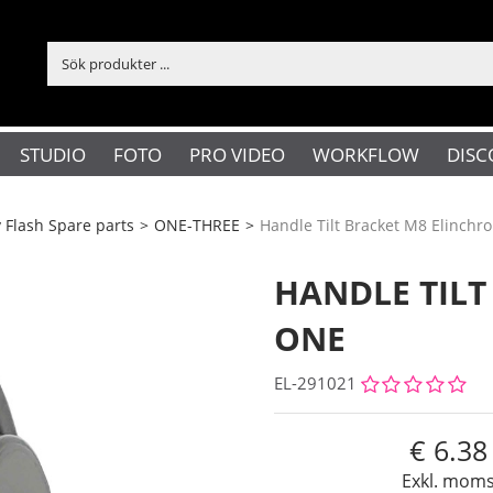
STUDIO
FOTO
PRO VIDEO
WORKFLOW
DISC
y Flash Spare parts
>
ONE-THREE
>
Handle Tilt Bracket M8 Elinch
HANDLE TILT
ONE
EL-291021
6.38
Exkl. mom