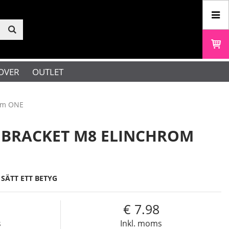
OVER
OUTLET
rom ONE
 BRACKET M8 ELINCHROM
SÄTT ETT BETYG
7.98
s
Inkl. moms