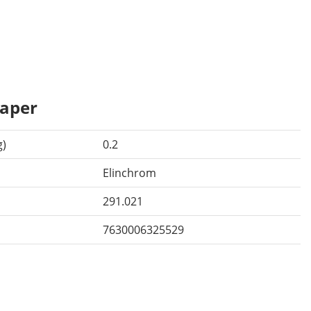
aper
g)
0.2
Elinchrom
291.021
7630006325529