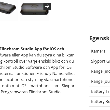
Egensk
Elinchrom Studio App för iOS och
Kamera
are eller App kan du styra dina blixtar
 kontroll över varje enskild blixt och du
Skyport G
linchrom Studio Software och App för iOS
Range (in
terna, funktionen Friendly Name, vilket
 on location kan styrning via smartphone
Range (ou
luetooth mot iOS smartphone samt Skyport
Battery T
. Programvaran Elinchrom Studio
Battery R