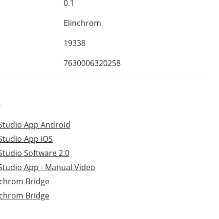
0.1
Elinchrom
19338
7630006320258
r
Studio App Android
Studio App iOS
Studio Software 2.0
Studio App - Manual Video
inchrom Bridge
inchrom Bridge