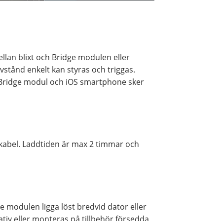
ellan blixt och Bridge modulen eller
avstånd enkelt kan styras och triggas.
n Bridge modul och iOS smartphone sker
 kabel. Laddtiden är max 2 timmar och
 modulen ligga löst bredvid dator eller
iv eller monteras på tillbehör försedda