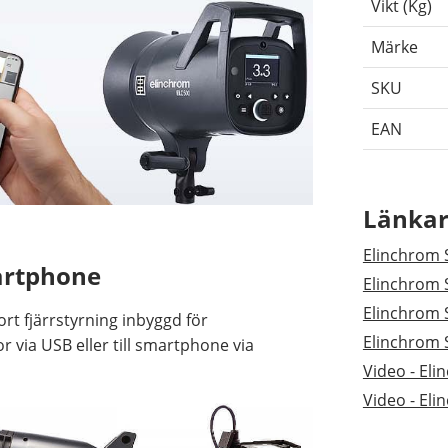
Vikt (Kg)
Märke
SKU
EAN
Länka
Elinchrom 
martphone
Elinchrom 
Elinchrom 
rt fjärrstyrning inbyggd för
Elinchrom 
 via USB eller till smartphone via
Video - El
Video - El