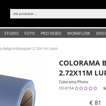
STUDIO
FOTO
PRO VIDEO
WORKFLOW
DISC
a Bakgrundspapper 2.72x11m Lupin
COLORAMA 
2.72X11M LU
Colorama Photo
CO-0154
S
81