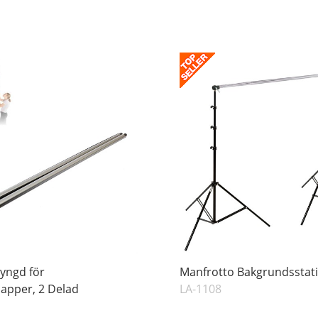
yngd för
Manfrotto Bakgrundsstat
apper, 2 Delad
LA-1108