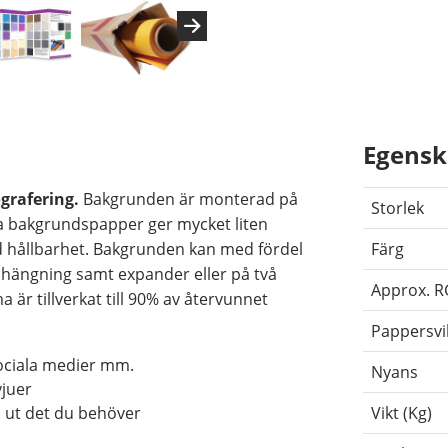
Egensk
grafering.
Bakgrunden är monterad på
Storlek
a bakgrundspapper ger mycket liten
 god hållbarhet. Bakgrunden kan med fördel
Färg
hängning samt expander eller på två
Approx. 
 är tillverkat till 90% av återvunnet
Pappersvi
sociala medier mm.
Nyans
vjuer
a ut det du behöver
Vikt (Kg)