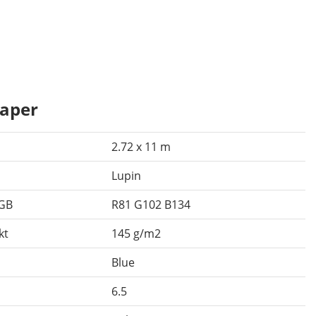
aper
2.72 x 11 m
Lupin
RGB
R81 G102 B134
kt
145 g/m2
Blue
6.5