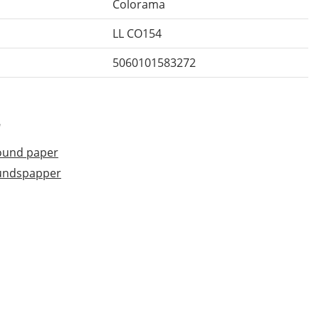
Colorama
LL CO154
5060101583272
r
ound paper
rundspapper