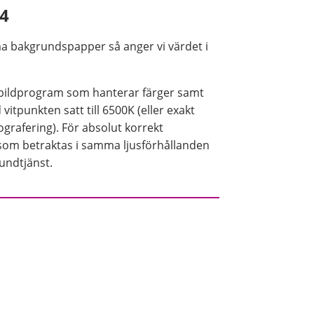
4
a bakgrundspapper så anger vi värdet i
r bildprogram som hanterar färger samt
itpunkten satt till 6500K (eller exakt
grafering). För absolut korrekt
som betraktas i samma ljusförhållanden
kundtjänst.
serier och det är tyvärr inte möjligt att