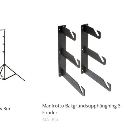
Manfrotto Bakgrundsupphängning 3
iv 3m
Fonder
MA-045