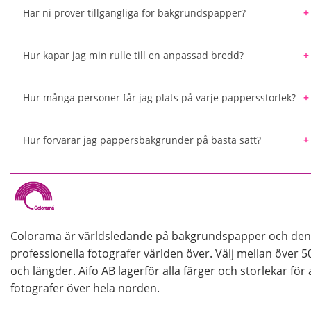
beställa en specifik färg som inte återfinns i det bred
Har ni prover tillgängliga för bakgrundspapper?
Colorama och Manfrotto erbjuder. Med hjälp av en färgl
Vi erbjuder en färgkarta med alla pappersbakgrunder so
den bakgrundsfärg som bäst matchar det du söker.
du beställer den bästa färgen för ditt kommande projek
Hur kapar jag min rulle till en anpassad bredd?
Det är enkelt att kapa din pappersrulle med en såg och
geringslåda från järnaffärer kan du säkerställa ett jämn
Hur många personer får jag plats på varje pappersstorlek?
en elektrisk geringssåg.
Ungefärliga uppskattningar är 1,35 m: 1-2 personer br
upp till 5-6 personer breda.
Hur förvarar jag pappersbakgrunder på bästa sätt?
Vi rekommenderar alltid att förvara bakgrundspappre
användas under längre tid. Detta för att undvika att pa
pappret kommer i kläm under förvaring vilket gör att de
förvaringslösningar så att du på enkelt och säkert sätt
Colorama är världsledande på bakgrundspapper och den
professionella fotografer världen över. Välj mellan över 5
och längder. Aifo AB lagerför alla färger och storlekar för 
fotografer över hela norden.