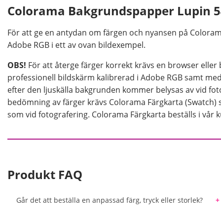
Colorama Bakgrundspapper Lupin 5
För att ge en antydan om färgen och nyansen på Coloram
Adobe RGB i ett av ovan bildexempel.
OBS!
För att återge färger korrekt krävs en browser elle
professionell bildskärm kalibrerad i Adobe RGB samt med v
efter den ljuskälla bakgrunden kommer belysas av vid foto
bedömning av färger krävs Colorama Färgkarta (Swatch) 
som vid fotografering. Colorama Färgkarta beställs i vår 
Produkt FAQ
Går det att beställa en anpassad färg, tryck eller storlek?
Varje färg av bakgrundspapper tillverkas i mycket stora 