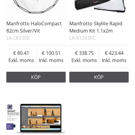
Manfrotto HaloCompact
Manfrotto Skylite Rapid
82cm Silver/Vit
Medium Kit 1.1x2m
LA-LR3300
LA-81243RC
80.41
100.51
338.75
423.44
Exkl. moms
Inkl. moms
Exkl. moms
Inkl. moms
KÖP
KÖP