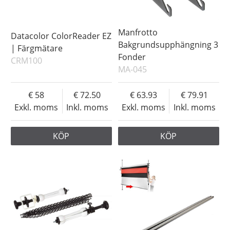
Manfrotto
Datacolor ColorReader EZ
Bakgrundsupphängning 3
| Färgmätare
Fonder
CRM100
MA-045
58
72.50
63.93
79.91
Exkl. moms
Inkl. moms
Exkl. moms
Inkl. moms
KÖP
KÖP