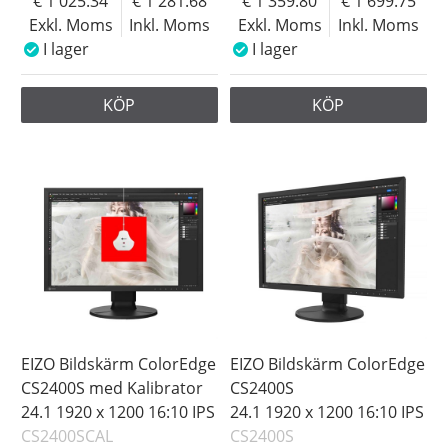
1 025.34
1 281.68
1 359.80
1 699.75
Exkl. Moms
Inkl. Moms
Exkl. Moms
Inkl. Moms
I lager
I lager
KÖP
KÖP
EIZO Bildskärm ColorEdge
EIZO Bildskärm ColorEdge
CS2400S med Kalibrator
CS2400S
24.1 1920 x 1200 16:10 IPS
24.1 1920 x 1200 16:10 IPS
CS2400SCAL
CS2400S