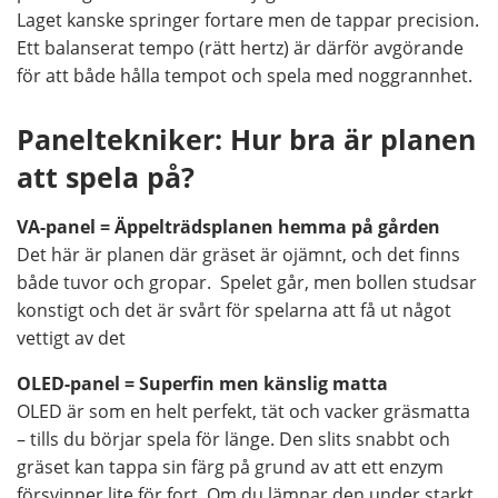
Laget kanske springer fortare men de tappar precision.
Ett balanserat tempo (rätt hertz) är därför avgörande
för att både hålla tempot och spela med noggrannhet.
Paneltekniker: Hur bra är planen
att spela på?
VA-panel = Äppelträdsplanen hemma på gården
Det här är planen där gräset är ojämnt, och det finns
både tuvor och gropar. Spelet går, men bollen studsar
konstigt och det är svårt för spelarna att få ut något
vettigt av det
OLED-panel = Superfin men känslig matta
OLED är som en helt perfekt, tät och vacker gräsmatta
– tills du börjar spela för länge. Den slits snabbt och
gräset kan tappa sin färg på grund av att ett enzym
försvinner lite för fort. Om du lämnar den under starkt