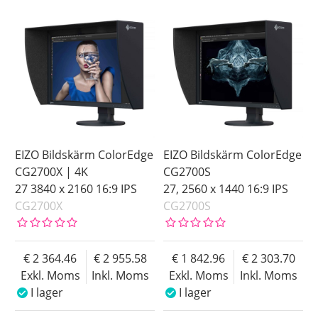
I lager
Inkl. Moms
Ej i lager
Pris
EIZO Bildskärm ColorEdge
EIZO Bildskärm ColorEdge
CG2700X | 4K
CG2700S
27 3840 x 2160 16:9 IPS
27, 2560 x 1440 16:9 IPS
CG2700X
CG2700S
2 364.46
2 955.58
1 842.96
2 303.70
Exkl. Moms
Inkl. Moms
Exkl. Moms
Inkl. Moms
I lager
I lager