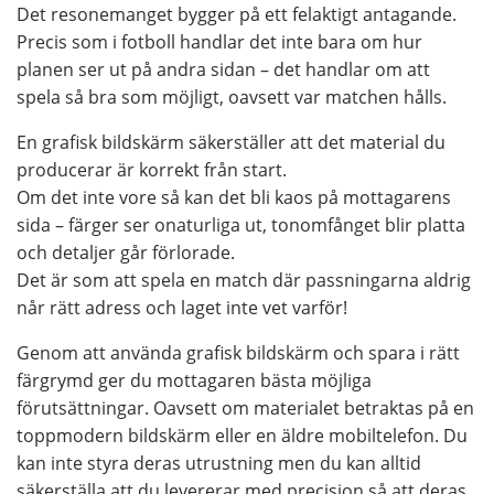
Det resonemanget bygger på ett felaktigt antagande.
Precis som i fotboll handlar det inte bara om hur
planen ser ut på andra sidan – det handlar om att
spela så bra som möjligt, oavsett var matchen hålls.
En grafisk bildskärm säkerställer att det material du
producerar är korrekt från start.
Om det inte vore så kan det bli kaos på mottagarens
sida – färger ser onaturliga ut, tonomfånget blir platta
och detaljer går förlorade.
Det är som att spela en match där passningarna aldrig
når rätt adress och laget inte vet varför!
Genom att använda grafisk bildskärm och spara i rätt
färgrymd ger du mottagaren bästa möjliga
förutsättningar. Oavsett om materialet betraktas på en
toppmodern bildskärm eller en äldre mobiltelefon. Du
kan inte styra deras utrustning men du kan alltid
säkerställa att du levererar med precision så att deras