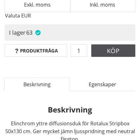
Exkl. moms
Inkl. moms
Valuta
EUR
I lager
63
KÖP
PRODUKTFRÅGA
Beskrivning
Egenskaper
Beskrivning
Elinchrom yttre diffusionsduk för Rotalux Stripbox
50x130 cm. Ger mycket jämn ljusspridning med neutral
färgton.