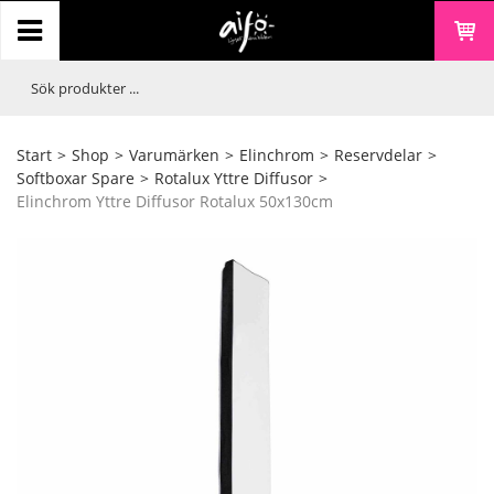
Start
>
Shop
>
Varumärken
>
Elinchrom
>
Reservdelar
>
Softboxar Spare
>
Rotalux Yttre Diffusor
>
Elinchrom Yttre Diffusor Rotalux 50x130cm