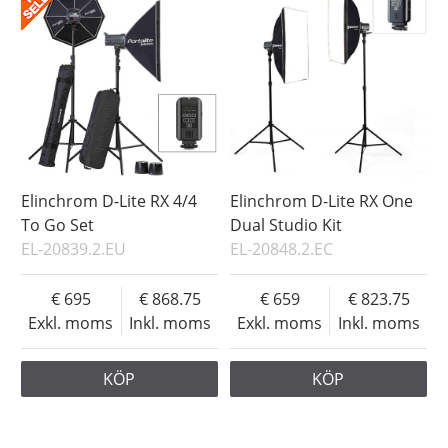
Elinchrom D-Lite RX 4/4
Elinchrom D-Lite RX One
To Go Set
Dual Studio Kit
EL-20839.2.EU
EL-20848.2.EC
695
868.75
659
823.75
Exkl. moms
Inkl. moms
Exkl. moms
Inkl. moms
KÖP
KÖP