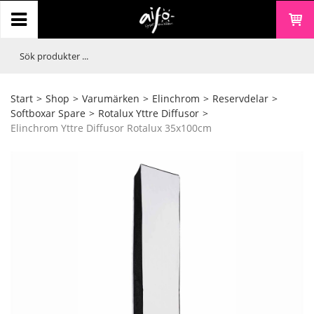
Start
>
Shop
>
Varumärken
>
Elinchrom
>
Reservdelar
>
Softboxar Spare
>
Rotalux Yttre Diffusor
>
Elinchrom Yttre Diffusor Rotalux 35x100cm