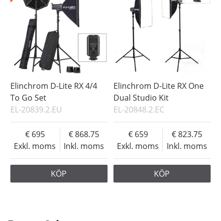
Elinchrom D-Lite RX 4/4
Elinchrom D-Lite RX One
To Go Set
Dual Studio Kit
EL-20839.2.EU
EL-20848.2.EC
695
868.75
659
823.75
Exkl. moms
Inkl. moms
Exkl. moms
Inkl. moms
KÖP
KÖP