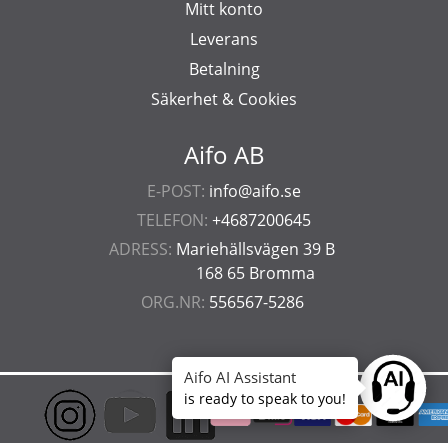
Mitt konto
Leverans
Betalning
Säkerhet & Cookies
Aifo AB
E-POST:
info@aifo.se
TELEFON:
+4687200645
ADRESS:
Mariehällsvägen 39 B
168 65 Bromma
ORG.NR:
556567-5286
Aifo AI Assistant
Ask anyt
is ready to speak to you!