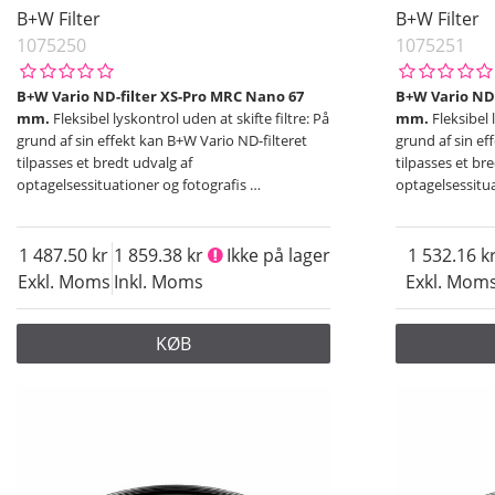
B+W Filter
B+W Filter
1075250
1075251
B+W Vario ND-filter XS-Pro MRC Nano 67
B+W Vario ND-
mm.
Fleksibel lyskontrol uden at skifte filtre: På
mm.
Fleksibel 
grund af sin effekt kan B+W Vario ND-filteret
grund af sin ef
tilpasses et bredt udvalg af
tilpasses et br
optagelsessituationer og fotografis
…
optagelsessitu
1 487.50
1 859.38
Ikke på lager
1 532.16
Exkl. Moms
Inkl. Moms
Exkl. Mom
KØB