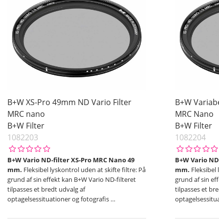
B+W XS-Pro 49mm ND Vario Filter
B+W Variabe
MRC nano
MRC Nano
B+W Filter
B+W Filter
1082203
1082204
B+W Vario ND-filter XS-Pro MRC Nano 49
B+W Vario ND-
mm.
Fleksibel lyskontrol uden at skifte filtre: På
mm.
Fleksibel 
grund af sin effekt kan B+W Vario ND-filteret
grund af sin ef
tilpasses et bredt udvalg af
tilpasses et br
optagelsessituationer og fotografis
…
optagelsessitu