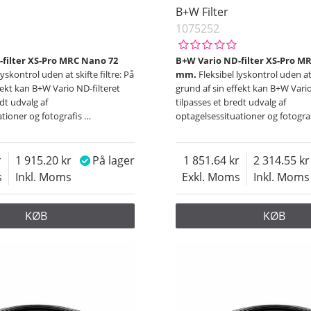
B+W Filter
1075252
filter XS-Pro MRC Nano 72
B+W Vario ND-filter XS-Pro M
lyskontrol uden at skifte filtre: På
mm.
Fleksibel lyskontrol uden at 
fekt kan B+W Vario ND-filteret
grund af sin effekt kan B+W Vario
edt udvalg af
tilpasses et bredt udvalg af
ationer og fotografis
…
optagelsessituationer og fotogra
1 915.20
På lager
1 851.64
2 314.55
s
Inkl. Moms
Exkl. Moms
Inkl. Moms
KØB
KØB