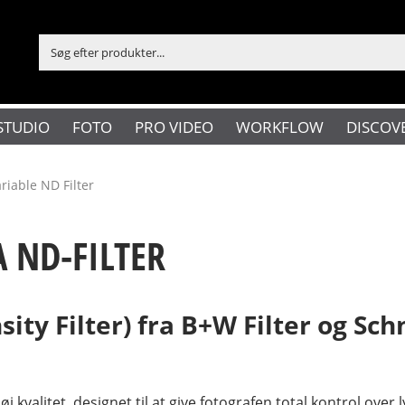
STUDIO
FOTO
PRO VIDEO
WORKFLOW
DISCOV
riable ND Filter
 ND-FILTER
ity Filter) fra B+W Filter og Sch
j kvalitet, designet til at give fotografen total kontrol over