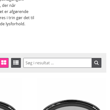
s, der når
ket er afgørende
s i trin gør det til
de lysforhold.