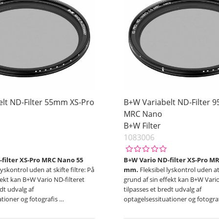
lt ND-Filter 55mm XS-Pro
B+W Variabelt ND-Filter 
MRC Nano
B+W Filter
1083006
filter XS-Pro MRC Nano 55
B+W Vario ND-filter XS-Pro M
lyskontrol uden at skifte filtre: På
mm.
Fleksibel lyskontrol uden at 
fekt kan B+W Vario ND-filteret
grund af sin effekt kan B+W Vario
edt udvalg af
tilpasses et bredt udvalg af
ationer og fotografis
…
optagelsessituationer og fotogra