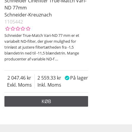
Schneider Cinefilter True-Match Vari-
ND 77mm
Schneider-Kreuznach
1105442
Schneider True-Match Vari-ND 77 mm er et
variabelt ND-filter, der giver mulighed for
trinløst at justere filtertætheden fra -1,5
blændetrin ned til -11,5 blændetrin. Mange
producenter af variable ND-f
…
2 047.46
2 559.33
På lager
Exkl. Moms
Inkl. Moms
KØB