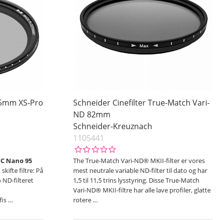
95mm XS-Pro
Schneider Cinefilter True-Match Vari-
ND 82mm
Schneider-Kreuznach
1105441
RC Nano 95
The True-Match Vari-ND® MKII-filter er vores
skifte filtre: På
mest neutrale variable ND-filter til dato og har
 ND-filteret
1,5 til 11,5 trins lysstyring. Disse True-Match
Vari-ND® MKII-filtre har alle lave profiler, glatte
fis
…
rotere
…