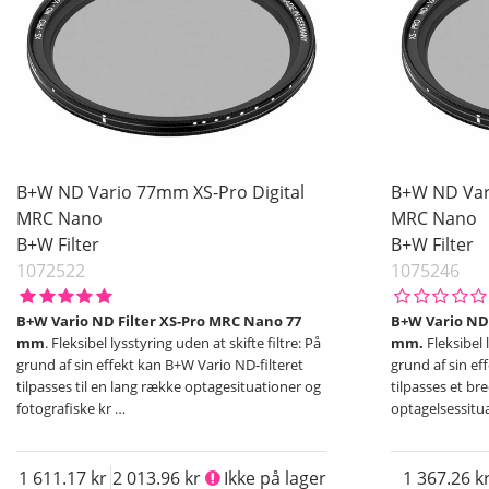
62 mm
67 mm
72 mm
77 mm
82 mm
95 mm
B+W ND Vario 77mm XS-Pro Digital
B+W ND Var
Pris
MRC Nano
MRC Nano
B+W Filter
B+W Filter
1072522
1075246
B+W Vario ND Filter XS-Pro MRC Nano 77
B+W Vario ND-
mm
. Fleksibel lysstyring uden at skifte filtre: På
mm.
Fleksibel 
grund af sin effekt kan B+W Vario ND-filteret
grund af sin ef
tilpasses til en lang række optagesituationer og
tilpasses et br
fotografiske kr
…
optagelsessitu
1 611.17
2 013.96
Ikke på lager
1 367.26