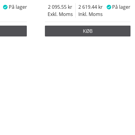
På lager
2 095.55
2 619.44
På lager
Exkl. Moms
Inkl. Moms
KØB