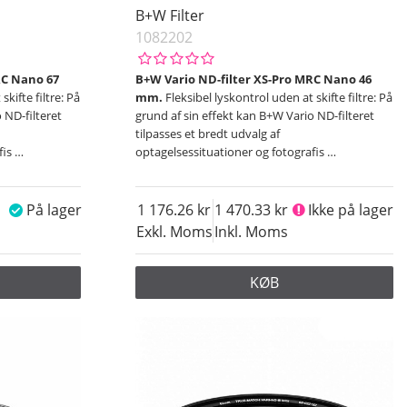
B+W Filter
1082202
RC Nano 67
B+W Vario ND-filter XS-Pro MRC Nano 46
skifte filtre: På
mm.
Fleksibel lyskontrol uden at skifte filtre: På
 ND-filteret
grund af sin effekt kan B+W Vario ND-filteret
tilpasses et bredt udvalg af
fis
…
optagelsessituationer og fotografis
…
På lager
1 176.26
1 470.33
Ikke på lager
Exkl. Moms
Inkl. Moms
KØB