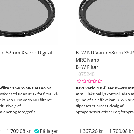
io 52mm XS-Pro Digital
B+W ND Vario 58mm XS-Pr
MRC Nano
B+W Filter
1075248
filter XS-Pro MRC Nano 52
B+W Vario ND-filter XS-Pro M
lyskontrol uden at skifte filtre: På
mm.
Fleksibel lyskontrol uden at 
fekt kan B+W Vario ND-filteret
grund af sin effekt kan B+W Vario
edt udvalg af
tilpasses et bredt udvalg af
ationer og fotografis
…
optagelsessituationer og fotogra
1 709.08
På lager
1 367.26
1 709.08