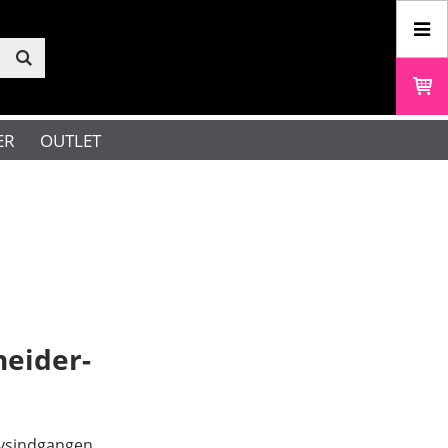
ER
OUTLET
neider-
 lysindgangen.