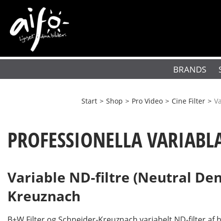
BRANDS
Start
>
Shop
>
Pro Video
>
Cine Filter
>
Va
PROFESSIONELLA VARIABLA
Variable ND-filtre (Neutral Dens
Kreuznach
B+W Filter og Schneider-Kreuznach variabelt ND-filter af hø