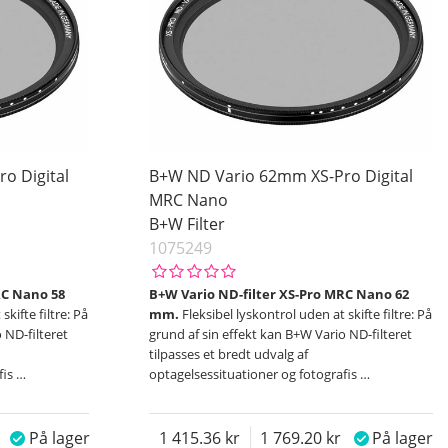
o Digital
B+W ND Vario 62mm XS-Pro Digital
MRC Nano
B+W Filter
1075249
RC Nano 58
B+W Vario ND-filter XS-Pro MRC Nano 62
skifte filtre: På
mm.
Fleksibel lyskontrol uden at skifte filtre: På
 ND-filteret
grund af sin effekt kan B+W Vario ND-filteret
tilpasses et bredt udvalg af
fis
…
optagelsessituationer og fotografis
…
På lager
1 415.36
1 769.20
På lager