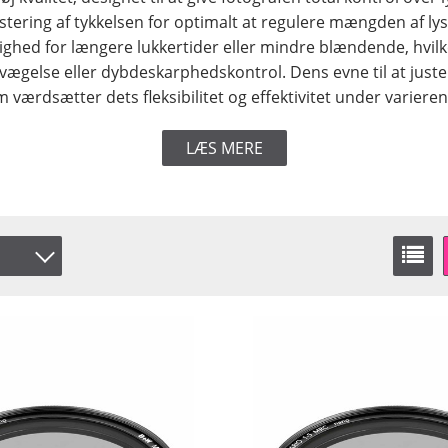
justering af tykkelsen for optimalt at regulere mængden af ​​ly
lighed for længere lukkertider eller mindre blændende, hvil
vægelse eller dybdeskarphedskontrol. Dens evne til at justere
 værdsætter dets fleksibilitet og effektivitet under varieren
LÆS MERE
er
å lager