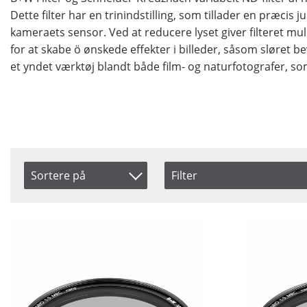
Dette filter har en trinindstilling, som tillader en præcis 
kameraets sensor. Ved at reducere lyset giver filteret mu
for at skabe ö ønskede effekter i billeder, såsom sløret be
et yndet værktøj blandt både film- og naturfotografer, som
Sortere på
Filter
Size
Saldo
Produkt Nr.
46 mm
På lag
Navn
49 mm
Ikke p
Inkl. Moms
52 mm
55 mm
58 mm