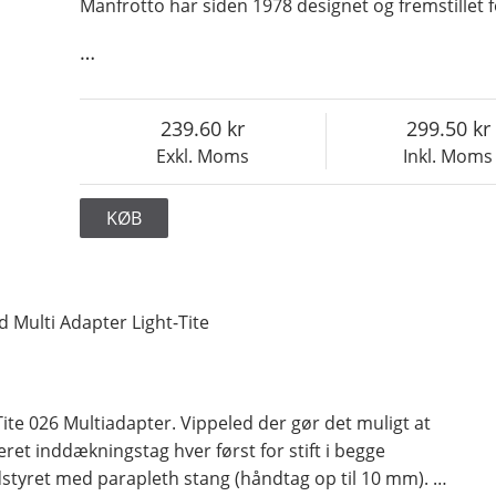
Manfrotto har siden 1978 designet og fremstillet 
…
239.60
299.50
Exkl. Moms
Inkl. Moms
KØB
d Multi Adapter Light-Tite
Tite 026 Multiadapter. Vippeled der gør det muligt at
ret inddækningstag hver først for stift i begge
Udstyret med parapleth stang (håndtag op til 10 mm).
…