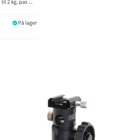
til 2 kg, pas
…
På lager