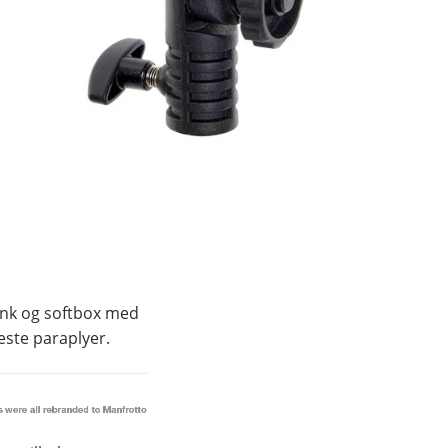
link og softbox med
leste paraplyer.