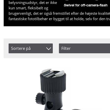
belysningsudstyr, det er ikke
kun smart, fleksibelt og
brugervenligt, det er også fremstillet efter de højeste kvalit
fantastiske fototilbehør er bygget til at holde, selv for den t
Sortere på
Filter
Saldo
Navn
På lager
Inkl. Moms
Pris