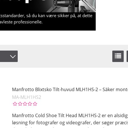
etsstandarder, så du kan være sikker på, at dette
ravleste professionelle.
Manfrotto Blixtsko Tilt-huvud MLH1HS-2 – Säker monte
MA-MLH1HS2
Manfrotto Cold Shoe Tilt Head MLH1HS-2 er en alsidig
løsning for fotografer og videografer, der søger præci