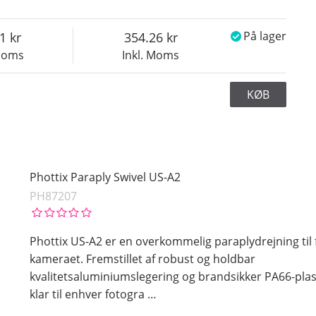
1
354.26
På lager
 Moms
Inkl. Moms
KØB
Phottix Paraply Swivel US-A2
PH87207
Phottix US-A2 er en overkommelig paraplydrejning til 
kameraet. Fremstillet af robust og holdbar
kvalitetsaluminiumslegering og brandsikker PA66-plas
klar til enhver fotogra
…