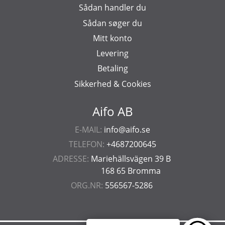
Sådan handler du
Sådan søger du
Mitt konto
Levering
Betaling
Sikkerhed & Cookies
Aifo AB
E-MAIL:
info@aifo.se
TELEFON:
+4687200645
ADRESSE:
Mariehällsvägen 39 B
168 65 Bromma
ORG.NR:
556567-5286