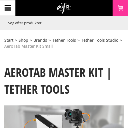
Start
>
Shop
>
Brands
>
Tether Tools
>
Tether Tools Studio
>
AeroTab Master Kit Small
AEROTAB MASTER KIT |
TETHER TOOLS