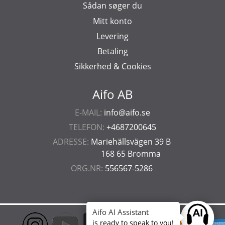
Sådan søger du
Mitt konto
Levering
Betaling
Sikkerhed & Cookies
Aifo AB
E-MAIL:
info@aifo.se
TELEFON:
+4687200645
ADRESSE:
Mariehällsvägen 39 B
168 65 Bromma
ORG.NR:
556567-5286
Aifo AI Assistant
Ask anyt
is ready to speak to you!