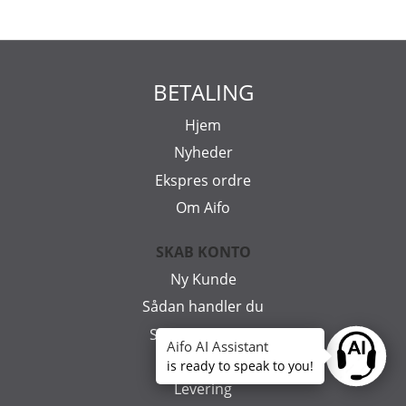
BETALING
Hjem
Nyheder
Ekspres ordre
Om Aifo
SKAB KONTO
Ny Kunde
Sådan handler du
Sådan søger du
Aifo AI Assistant
Ask anyt
Mitt konto
is ready to speak to you!
Levering