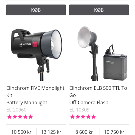
KØB
KØB
Elinchrom FIVE Monolight
Elinchrom ELB 500 TTL To
Kit
Go
Battery Monolight
Off-Camera Flash
EL-20960
EL-10309
10 500
13 125
8 600
10 750