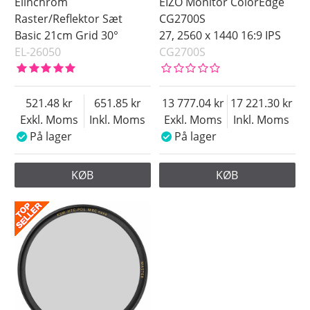
Elinchrom
EIZO Monitor ColorEdge
Raster/Reflektor Sæt
CG2700S
Basic 21cm Grid 30°
27, 2560 x 1440 16:9 IPS
EL-26050
CG2700S
521.48
651.85
13 777.04
17 221.30
Exkl. Moms
Inkl. Moms
Exkl. Moms
Inkl. Moms
På lager
På lager
KØB
KØB