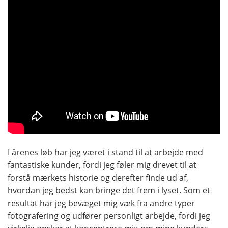
I årenes løb har jeg været i stand til at arbejde med
fantastiske kunder, fordi jeg føler mig drevet til at
forstå mærkets historie og derefter finde ud af,
hvordan jeg bedst kan bringe det frem i lyset. Som et
resultat har jeg bevæget mig væk fra andre typer
fotografering og udfører personligt arbejde, fordi jeg