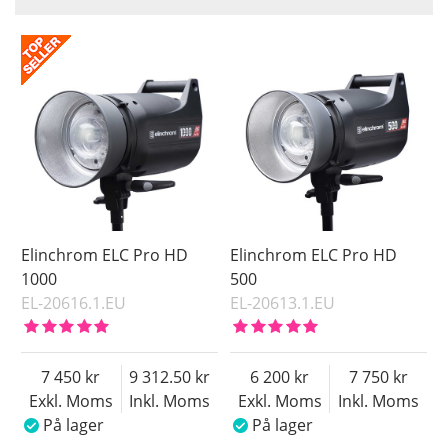
Navn
Saldo
På lager
Inkl. Moms
Ikke på lager
Pris
Elinchrom ELC Pro HD
Elinchrom ELC Pro HD
1000
500
EL-20616.1.EU
EL-20613.1.EU
7 450
9 312.50
6 200
7 750
Exkl. Moms
Inkl. Moms
Exkl. Moms
Inkl. Moms
På lager
På lager