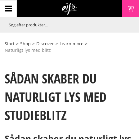
Start
>
Shop
>
Discover
>
Learn more
>
Naturligt lys med blitz
SÅDAN SKABER DU
NATURLIGT LYS MED
STUDIEBLITZ
Sådan skaber du naturligt lys