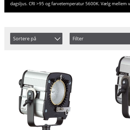
dagsljus. CRI >95 og farvetemperatur 5600K. Vælg mellem ver
Sortere på
Filter
Saldo
Produkt Kode
Ikke på lager
Inkl. Moms
Pris
Navn