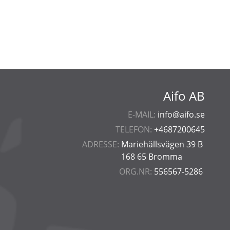
Aifo AB
E-MAIL:
info@aifo.se
TELEFON:
+4687200645
ADRESSE:
Mariehällsvägen 39 B
168 65 Bromma
ORG.NR:
556567-5286