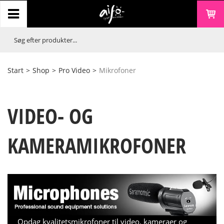
Start
>
Shop
>
Pro Video
>
Mikrofoner
VIDEO- OG
KAMERAMIKROFONER
Opdag kvalitetsmikrofoner til video, kameraer og