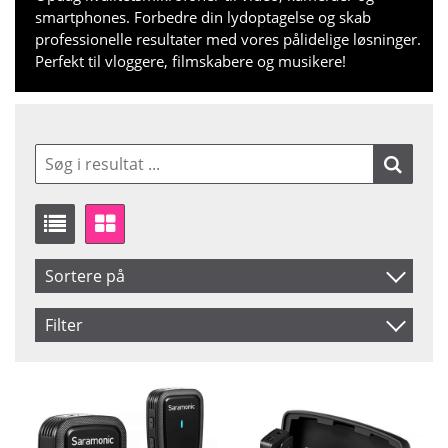
smartphones. Forbedre din lydoptagelse og skab
professionelle resultater med vores pålidelige løsninger.
Perfekt til vloggere, filmskabere og musikere!
Sortere på
Produkt Kode
Filter
Inkl. Moms
Saldo
På lager
Navn
Pris
Märke