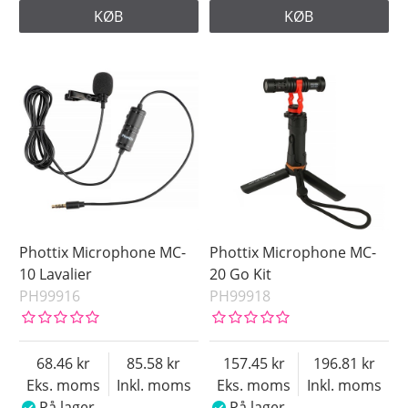
KØB
KØB
Phottix Microphone MC-
Phottix Microphone MC-
10 Lavalier
20 Go Kit
PH99916
PH99918
68.46
85.58
157.45
196.81
Eks. moms
Inkl. moms
Eks. moms
Inkl. moms
På lager
På lager