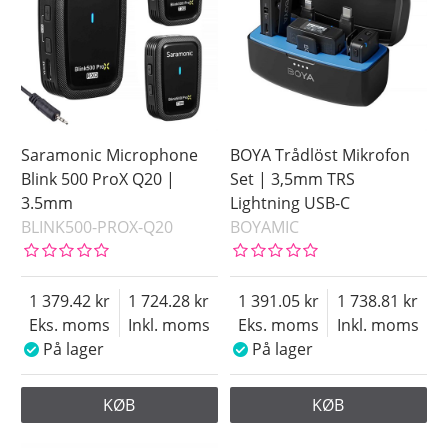
Saramonic Microphone
BOYA Trådlöst Mikrofon
Blink 500 ProX Q20 |
Set | 3,5mm TRS
3.5mm
Lightning USB-C
BLINK500-PROX-Q20
BOYAMIC
1 379.42
1 724.28
1 391.05
1 738.81
Eks. moms
Inkl. moms
Eks. moms
Inkl. moms
På lager
På lager
KØB
KØB