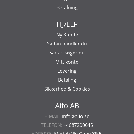
Betalning
HJÆLP
Ny Kunde
Sådan handler du
Sådan søger du
Mitt konto
Levering
Betaling
Sikkerhed & Cookies
Aifo AB
E-MAIL:
info@aifo.se
TELEFON:
+4687200645
ADRESSE:
Mariehällsvägen 39 B