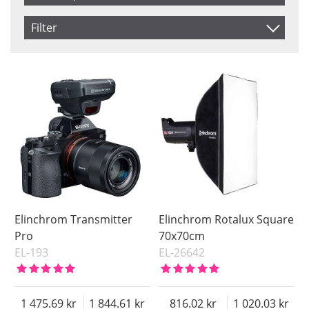
Produkt Nr.
Filter
Navn
Saldo
På lager
Inkl. Moms
Pris
Elinchrom Transmitter
Elinchrom Rotalux Square
Pro
70x70cm
EL-193
EL-26642
1 475.69
1 844.61
816.02
1 020.03