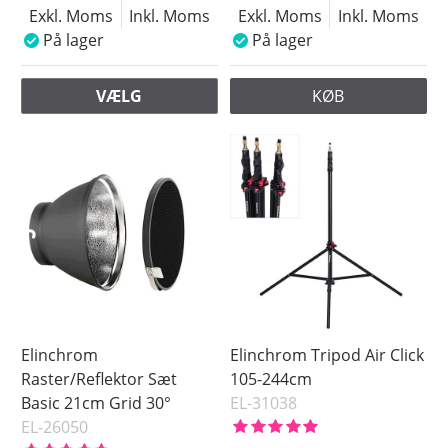
Exkl. Moms
Inkl. Moms
Exkl. Moms
Inkl. Moms
På lager
På lager
VÆLG
KØB
Elinchrom
Elinchrom Tripod Air Click
Raster/Reflektor Sæt
105-244cm
Basic 21cm Grid 30°
EL-31038
EL-26050