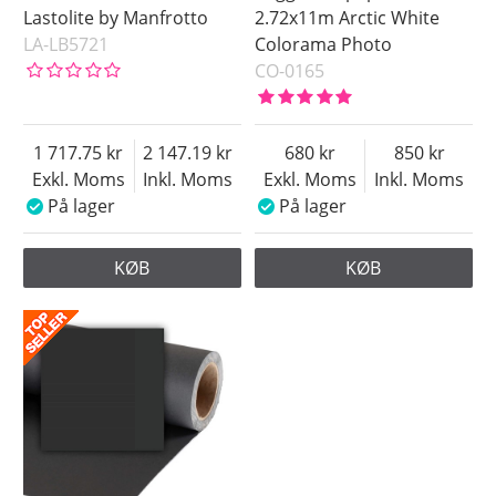
Lastolite by Manfrotto
2.72x11m Arctic White
LA-LB5721
Colorama Photo
CO-0165
1 717.75
2 147.19
680
850
Exkl. Moms
Inkl. Moms
Exkl. Moms
Inkl. Moms
På lager
På lager
KØB
KØB