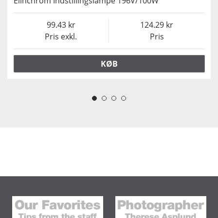
Elinchrom Indstillingslampe 196V/100W
99.43
124.29
Pris exkl.
Pris
KØB