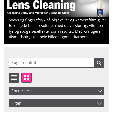
Snavs og fingeraftryk på objektiver og kamerafiltre giver
forringede billedresultater med delvis sløring, vildfarent
lys og spøgelseseffekter som resultat. Med kraftigere
tilsmudsning kan hele billedet gøres skarpere
Sortere på
Produkt Kode
Filter
Inkl. Moms
Saldo