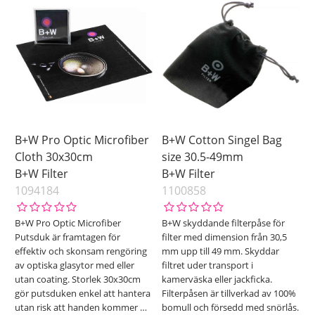
B+W Pro Optic Microfiber
B+W Cotton Singel Bag
Cloth 30x30cm
size 30.5-49mm
B+W Filter
B+W Filter
1094184
1100858
B+W Pro Optic Microfiber
B+W skyddande filterpåse för
Putsduk är framtagen för
filter med dimension från 30,5
effektiv och skonsam rengöring
mm upp till 49 mm. Skyddar
av optiska glasytor med eller
filtret uder transport i
utan coating. Storlek 30x30cm
kamerväska eller jackficka.
gör putsduken enkel att hantera
Filterpåsen är tillverkad av 100%
utan risk att handen kommer
…
bomull och försedd med snörlås.