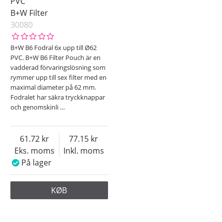
PVC
B+W Filter
30080
B+W B6 Fodral 6x upp till Ø62
PVC. B+W B6 Filter Pouch är en
vadderad förvaringslösning som
rymmer upp till sex filter med en
maximal diameter på 62 mm.
Fodralet har säkra tryckknappar
och genomskinli
…
61.72
77.15
Eks. moms
Inkl. moms
På lager
KØB