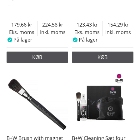
…
179.66
224.58
123.43
154.29
Eks. moms
Inkl. moms
Eks. moms
Inkl. moms
På lager
På lager
KØB
KØB
B+W Brush with magnet
B+W Cleaning Sæt four