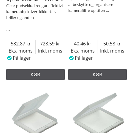
at beskytte og organisere
Clear pudseklud rengør effektivt
kamerafiltre op til en
…
kameraobjektiver, kikkerter,
briller og anden
…
582.87
728.59
40.46
50.58
Eks. moms
Inkl. moms
Eks. moms
Inkl. moms
På lager
På lager
KØB
KØB