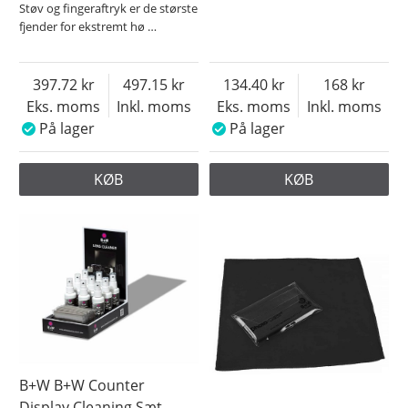
Støv og fingeraftryk er de største
fjender for ekstremt hø
…
397.72
497.15
134.40
168
Eks. moms
Inkl. moms
Eks. moms
Inkl. moms
På lager
På lager
KØB
KØB
B+W B+W Counter
Display Cleaning Sæt