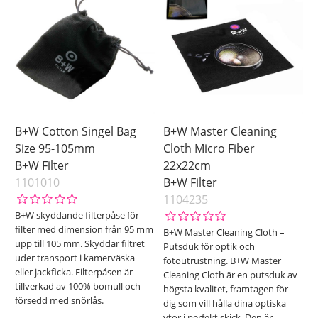
B+W Cotton Singel Bag
B+W Master Cleaning
Size 95-105mm
Cloth Micro Fiber
B+W Filter
22x22cm
1101010
B+W Filter
1104235
B+W skyddande filterpåse för
filter med dimension från 95 mm
B+W Master Cleaning Cloth –
upp till 105 mm. Skyddar filtret
Putsduk för optik och
uder transport i kamerväska
fotoutrustning. B+W Master
eller jackficka. Filterpåsen är
Cleaning Cloth är en putsduk av
tillverkad av 100% bomull och
högsta kvalitet, framtagen för
försedd med snörlås.
dig som vill hålla dina optiska
ytor i perfekt skick. Den är
…