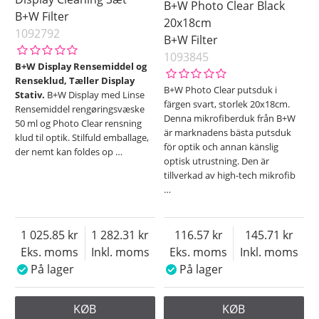
B+W Photo Clear Black
B+W Filter
20x18cm
1092792
B+W Filter
1093845
B+W Display Rensemiddel og
Renseklud, Tæller Display
B+W Photo Clear putsduk i
Stativ.
B+W Display med Linse
färgen svart, storlek 20x18cm.
Rensemiddel rengøringsvæske
Denna mikrofiberduk från B+W
50 ml og Photo Clear rensning
är marknadens bästa putsduk
klud til optik. Stilfuld emballage,
för optik och annan känslig
der nemt kan foldes op
…
optisk utrustning. Den är
tillverkad av high-tech mikrofib
…
1 025.85
1 282.31
116.57
145.71
Eks. moms
Inkl. moms
Eks. moms
Inkl. moms
På lager
På lager
KØB
KØB