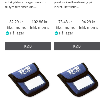
att skydda och organisera upp
praktisk kardborrlåsning på
till fyra filter med dia
…
locket. Det finns
…
82.29
102.86
75.43
94.29
Eks. moms
Inkl. moms
Eks. moms
Inkl. moms
På lager
På lager
KØB
KØB