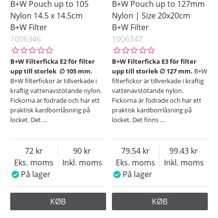
B+W Pouch up to 105
B+W Pouch up to 127mm
Nylon 14.5 x 14.5cm
Nylon | Size 20x20cm
B+W Filter
B+W Filter
1006346
1006347
B+W Filterficka E2 för filter
B+W Filterficka E3 för filter
upp till storlek ∅ 105 mm.
upp till storlek ∅ 127 mm.
B+W
B+W filterfickor är tillverkade i
filterfickor är tillverkade i kraftig
kraftig vattenavstötande nylon.
vattenavstötande nylon.
Fickorna är fodrade och har ett
Fickorna är fodrade och har ett
praktisk kardborrlåsning på
praktisk kardborrlåsning på
locket. Det
…
locket. Det finns
…
72
90
79.54
99.43
Eks. moms
Inkl. moms
Eks. moms
Inkl. moms
På lager
På lager
KØB
KØB