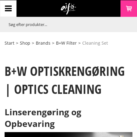
Start
>
Shop
>
Brands
>
B+W Filter
>
Cleaning Set
B+W OPTISKRENGØRING
| OPTICS CLEANING
Linserengøring og
Opbevaring