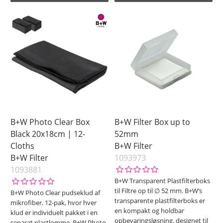
B+W Photo Clear Box
B+W Filter Box up to
Black 20x18cm | 12-
52mm
Cloths
B+W Filter
B+W Filter
1093973
1093881
B+W Transparent Plastfilterboks
til Filtre op til ∅ 52 mm. B+W’s
B+W Photo Clear pudseklud af
transparente plastfilterboks er
mikrofiber. 12-pak, hvor hver
en kompakt og holdbar
klud er individuelt pakket i en
opbevaringsløsning, designet til
separat plastlomme. B+W Photo