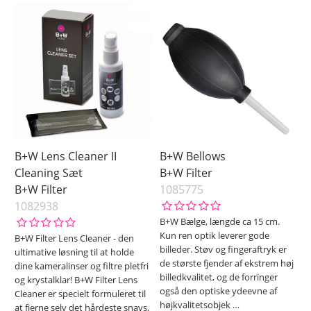
B+W Lens Cleaner II
B+W Bellows
Cleaning Sæt
B+W Filter
B+W Filter
1085775
1082938
B+W Bælge, længde ca 15 cm.
Kun ren optik leverer gode
B+W Filter Lens Cleaner - den
billeder. Støv og fingeraftryk er
ultimative løsning til at holde
de største fjender af ekstrem høj
dine kameralinser og filtre pletfri
billedkvalitet, og de forringer
og krystalklar! B+W Filter Lens
også den optiske ydeevne af
Cleaner er specielt formuleret til
højkvalitetsobjek
…
at fjerne selv det hårdeste snavs,