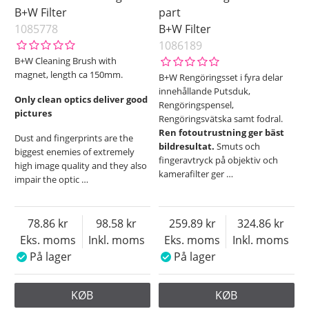
B+W Filter
part
1085778
B+W Filter
1086189
B+W Cleaning Brush with
magnet, length ca 150mm.
B+W Rengöringsset i fyra delar
innehållande Putsduk,
Only clean optics deliver good
Rengöringspensel,
pictures
Rengöringsvätska samt fodral.
Ren fotoutrustning ger bäst
Dust and fingerprints are the
bildresultat.
Smuts och
biggest enemies of extremely
fingeravtryck på objektiv och
high image quality and they also
kamerafilter ger
…
impair the optic
…
78.86
98.58
259.89
324.86
Eks. moms
Inkl. moms
Eks. moms
Inkl. moms
På lager
På lager
KØB
KØB