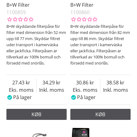
B+W Filter
B+W Filter
1100859
1100860
B+W skyddande filterpåse för
B+W skyddande filterpåse för
filter med dimension från 52 mm
filter med dimension från 82 mm
upp till 77 mm. Skyddar filtret
upp till 86 mm. Skyddar filtret
uder transport i kamerväska
uder transport i kamerväska
eller jackficka. Filterpåsen är
eller jackficka. Filterpåsen är
tillverkad av 100% bomull och
tillverkad av 100% bomull och
försedd med snörlås.
försedd med snörlås.
27.43
34.29
30.86
38.58
Eks. moms
Inkl. moms
Eks. moms
Inkl. moms
På lager
På lager
KØB
KØB