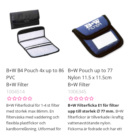
På lager
Navn
Ikke på lager
Pris
B+W B4 Pouch 4x up to 86
B+W Pouch up to 77
PVC
Nylon 11.5 x 11.5cm
B+W Filter
B+W Filter
1004514
1006345
B+W Filterfodral för 1-4 st filter
B+W Filterficka E1 för filter
med storlek max 86mm. En
upp till storlek ∅ 77 mm.
B+W
filterväska med vaddering och
filterfickor är tillverkade i kraftig
flexibla plastfickor och
vattenavstötande nylon.
kardborrelåsning. Utformad för
Fickorna är fodrade och har ett