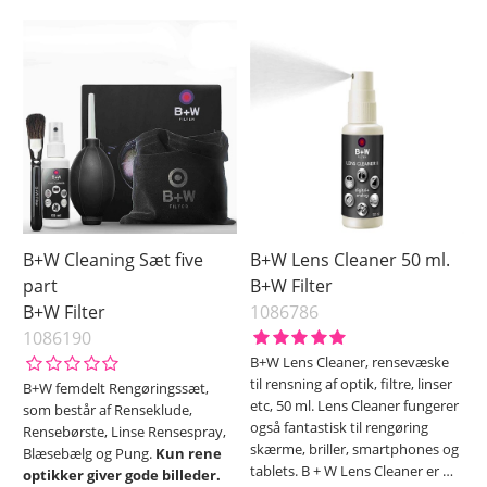
B+W Cleaning Sæt five
B+W Lens Cleaner 50 ml.
part
B+W Filter
B+W Filter
1086786
1086190
B+W Lens Cleaner, rensevæske
til rensning af optik, filtre, linser
B+W femdelt Rengøringssæt,
etc, 50 ml. Lens Cleaner fungerer
som består af Renseklude,
også fantastisk til rengøring
Rensebørste, Linse Rensespray,
skærme, briller, smartphones og
Blæsebælg og Pung.
Kun rene
tablets. B + W Lens Cleaner er
…
optikker giver gode billeder.