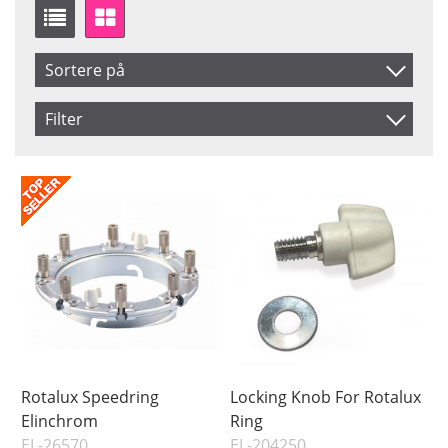
Sortere på
Produkt Nr.
Filter
Navn
Saldo
På lager
Inkl. Moms
Pris
Rotalux Speedring
Locking Knob For Rotalux
Elinchrom
Ring
EL-26570
EL-204250