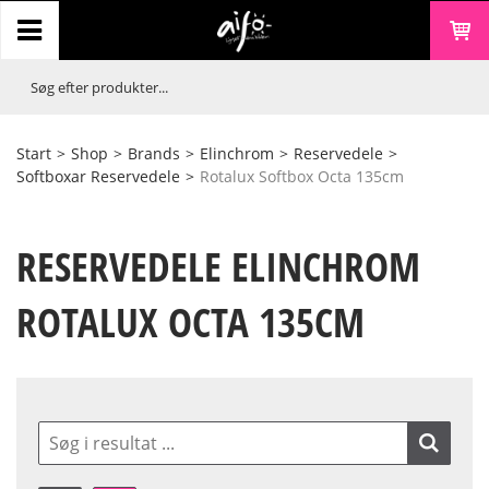
Start
>
Shop
>
Brands
>
Elinchrom
>
Reservedele
>
Softboxar Reservedele
>
Rotalux Softbox Octa 135cm
RESERVEDELE ELINCHROM
ROTALUX OCTA 135CM