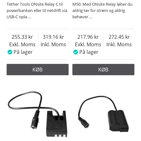
Tether Tools ONsite Relay C til
M50. Med ONsite Relay løber du
powerbanken eller til netdrift via
aldrig tør for strøm og aldrig
USB-C opla
…
behøver
…
255.33
319.16
217.96
272.45
Exkl. Moms
Inkl. Moms
Exkl. Moms
Inkl. Moms
På lager
På lager
KØB
KØB