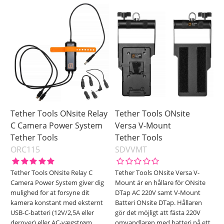
Accessories
På lager
Inkl. Moms
Canon
Fujifilm
Nikon
Panasonic
Sony
Tether Tools
Pris
Tether Tools ONsite Relay
Tether Tools ONsite
C Camera Power System
Versa V-Mount
Tether Tools
Tether Tools
ORC115
SDVVMT
Tether Tools ONsite Relay C
Tether Tools ONsite Versa V-
Camera Power System giver dig
Mount är en hållare för ONsite
mulighed for at forsyne dit
DTap AC 220V samt V-Mount
kamera konstant med eksternt
Batteri ONsite DTap. Hållaren
USB-C-batteri (12V/2,5A eller
gör det möjligt att fästa 220V
derover) eller AC-vægstrøm,
omvandlaren med batteri på ett