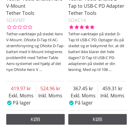
V-Mount
Tap to USB-C PD Adapter
Tether Tools
Tether Tools
SDAVMT
SDAC14
Tether-værktøjer på stedet Aero
Tether-værktøjer på stedet D-
V-Mount. ONsite D-Tap til AC-
Tap til USB-C PD. Optager du på
strømforsyning og ONsite D-Tap-
stedet og er bekymret for, at dit
batteri med V-Mount integreres
batteri ikke klarer det hele
problemfrit med Tether Table
dagen? D-Tap til USB-C PD-
Aero-systemet ved hjælp af det
adapteren på stedet er din
nye ONsite Aero V
…
løsning. Med op til 108
…
419.97
524.96
367.45
459.31
Exkl. Moms
Inkl. Moms
Exkl. Moms
Inkl. Moms
På lager
På lager
KØB
KØB