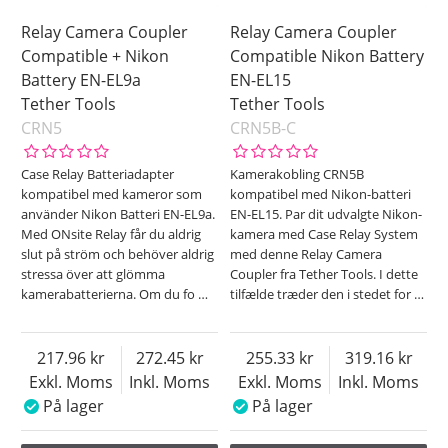
Relay Camera Coupler
Relay Camera Coupler
Compatible + Nikon
Compatible Nikon Battery
Battery EN-EL9a
EN-EL15
Tether Tools
Tether Tools
CRN5
CRN5B-C
Case Relay Batteriadapter
Kamerakobling CRN5B
kompatibel med kameror som
kompatibel med Nikon-batteri
använder Nikon Batteri EN-EL9a.
EN-EL15. Par dit udvalgte Nikon-
Med ONsite Relay får du aldrig
kamera med Case Relay System
slut på ström och behöver aldrig
med denne Relay Camera
stressa över att glömma
Coupler fra Tether Tools. I dette
kamerabatterierna. Om du fo
…
tilfælde træder den i stedet for
…
217.96
272.45
255.33
319.16
Exkl. Moms
Inkl. Moms
Exkl. Moms
Inkl. Moms
På lager
På lager