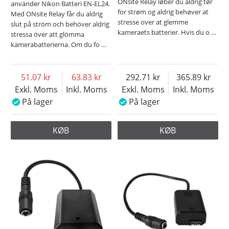
ONsite Relay løber du aldrig tør
använder Nikon Batteri EN-EL24.
for strøm og aldrig behøver at
Med ONsite Relay får du aldrig
stresse over at glemme
slut på ström och behöver aldrig
kameraets batterier. Hvis du o
…
stressa över att glömma
kamerabatterierna. Om du fo
…
51.07
63.83
292.71
365.89
Exkl. Moms
Inkl. Moms
Exkl. Moms
Inkl. Moms
På lager
På lager
KØB
KØB