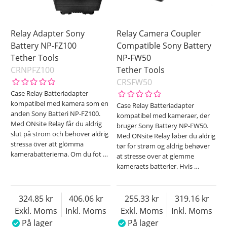
Relay Adapter Sony
Relay Camera Coupler
Battery NP-FZ100
Compatible Sony Battery
Tether Tools
NP-FW50
CRNPFZ100
Tether Tools
CRSFW50
Case Relay Batteriadapter
kompatibel med kamera som en
Case Relay Batteriadapter
anden Sony Batteri NP-FZ100.
kompatibel med kameraer, der
Med ONsite Relay får du aldrig
bruger Sony Battery NP-FW50.
slut på ström och behöver aldrig
Med ONsite Relay løber du aldrig
stressa över att glömma
tør for strøm og aldrig behøver
kamerabatterierna. Om du fot
…
at stresse over at glemme
kameraets batterier. Hvis
…
324.85
406.06
255.33
319.16
Exkl. Moms
Inkl. Moms
Exkl. Moms
Inkl. Moms
På lager
På lager