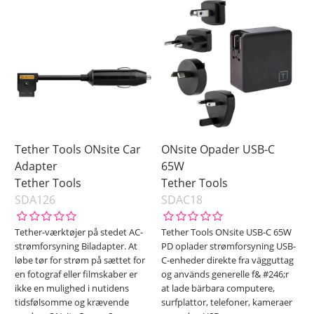
Tether Tools ONsite Car
ONsite Opader USB-C
Adapter
65W
Tether Tools
Tether Tools
SDA126
SDAC18
Tether-værktøjer på stedet AC-
Tether Tools ONsite USB-C 65W
strømforsyning Biladapter. At
PD oplader strømforsyning USB-
løbe tør for strøm på sættet for
C-enheder direkte fra vägguttag
en fotograf eller filmskaber er
og används generelle f& #246;r
ikke en mulighed i nutidens
at lade bärbara computere,
tidsfølsomme og krævende
surfplattor, telefoner, kameraer