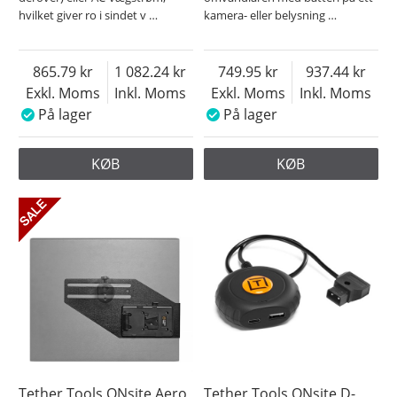
hvilket giver ro i sindet v
…
kamera- eller belysning
…
865.79
1 082.24
749.95
937.44
Exkl. Moms
Inkl. Moms
Exkl. Moms
Inkl. Moms
På lager
På lager
KØB
KØB
Tether Tools ONsite Aero
Tether Tools ONsite D-