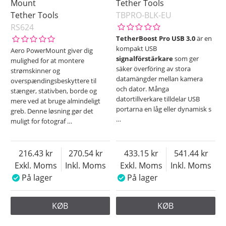
Mount
Tether Tools
Tether Tools
TBPRO-BLK-EU
RS624
TetherBoost Pro USB 3.0
är en
kompakt USB
Aero PowerMount giver dig
signalförstärkare
som ger
mulighed for at montere
säker överföring av stora
strømskinner og
datamängder mellan kamera
overspændingsbeskyttere til
och dator. Många
stænger, stativben, borde og
datortillverkare tilldelar USB
mere ved at bruge almindeligt
portarna en låg eller dynamisk s
greb. Denne løsning gør det
…
muligt for fotograf
…
216.43
270.54
433.15
541.44
Exkl. Moms
Inkl. Moms
Exkl. Moms
Inkl. Moms
På lager
På lager
KØB
KØB