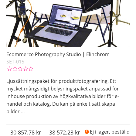
Ecommerce Photography Studio | Elinchrom
SET-015
Ljussättningspaket för produktfotografering. Ett
mycket mångsidigt belysningspaket anpassad för
inhouse produktion av högkvalitativa bilder för e-
handel och katalog. Du kan på enkelt sätt skapa
bilder
…
30 857.78
38 572.23
Ej i lager, beställd