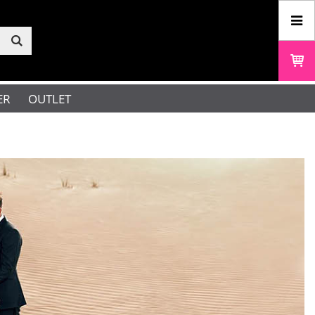
ER
OUTLET