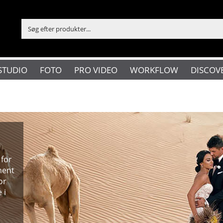
STUDIO
FOTO
PRO VIDEO
WORKFLOW
DISCOV
 for
ment
or
 i