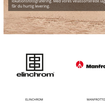
lokationsfotografering. Med vores velassorterede la
får du hurtig levering.
ELINCHROM
MANFROTT