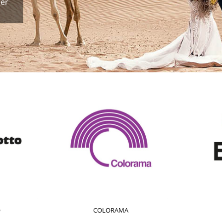
ger
O
COLORAMA