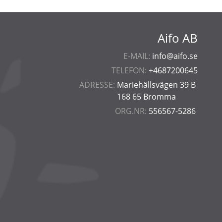
Aifo AB
E-MAIL:
info@aifo.se
TELEFON:
+4687200645
ADRESSE:
Mariehällsvägen 39 B
168 65 Bromma
ORG.NR:
556567-5286