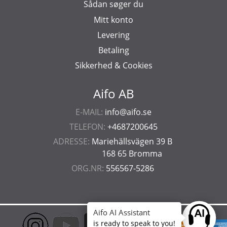
Sådan søger du
Mitt konto
Levering
Betaling
Sikkerhed & Cookies
Aifo AB
E-MAIL:
info@aifo.se
TELEFON:
+4687200645
ADRESSE:
Mariehällsvägen 39 B
168 65 Bromma
ORG.NR:
556567-5286
Aifo AI Assistant
Ask anyt
is ready to speak to you!