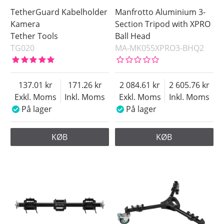
TetherGuard Kabelholder
Manfrotto Aluminium 3-
Kamera
Section Tripod with XPRO
Tether Tools
Ball Head
TG020
MA-MK055XPRO3-BHQ2
137.01
171.26
2 084.61
2 605.76
Exkl. Moms
Inkl. Moms
Exkl. Moms
Inkl. Moms
På lager
På lager
KØB
KØB