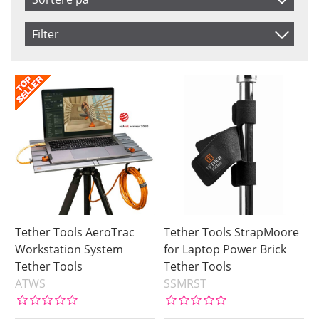
Produkt Nr.
Filter
Navn
Saldo
På lager
Inkl. Moms
Snart på lager
Pris
Tether Tools AeroTrac
Tether Tools StrapMoore
Workstation System
for Laptop Power Brick
Tether Tools
Tether Tools
ATWS
SSMRST