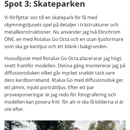
Spot 3: Skateparken
Vi förflyttar oss till en skatepark för få med
skymningsljusets spel på detaljer i trästrukturer och
metallkonstruktioner. Nu använder jag två Elinchrom
ONE, en med Rotalux Go Octa och en utan ljusformare
som ska ge kantljus och ett blänk i bakgrunden.
Huvudljuset med Rotalux Go Octa placerarar jag högt,
snett framför modellen. Denna gång montererar jag på
diffusionsduken vilket går mycket snabbt tack vare
dess kardborreband. Rtalux Go med diffusionsduk ger
ett jämnt, mjukt porträttljus. Efter ett par
provexponeringar är jag redo för fotografering och
modellen kan posera fritt för att vi ska få bilderna vi är
ute efter.