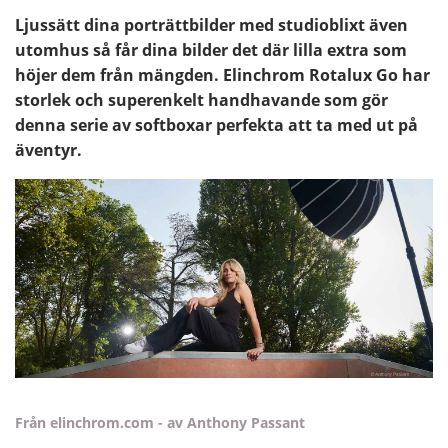
Ljussätt dina porträttbilder med studioblixt även
utomhus så får dina bilder det där lilla extra som
höjer dem från mängden. Elinchrom Rotalux Go har
storlek och superenkelt handhavande som gör
denna serie av softboxar perfekta att ta med ut på
äventyr.
Från elinchrom.com - av Anthony Passant