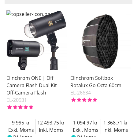
Navn
Saldo
På lager
Inkl. Moms
Pris
Elinchrom ONE | Off
Elinchrom Softbox
Camera Flash Dual Kit
Rotalux Go Octa 60cm
Off-Camera Flash
EL-26634
EL-20931
9 995
12 493.75
1 094.97
1 368.71
Exkl. Moms
Inkl. Moms
Exkl. Moms
Inkl. Moms