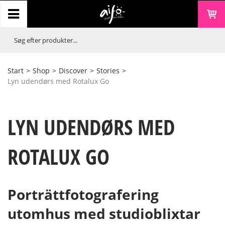
Start
>
Shop
>
Discover
>
Stories
>
Lyn udendørs med Rotalux Go
LYN UDENDØRS MED
ROTALUX GO
Porträttfotografering
utomhus med studioblixtar