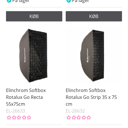
På lager
På lager
KØB
KØB
Elinchrom Softbox
Elinchrom Softbox
Rotalux Go Recta
Rotalux Go Strip 35 x 75
55x75cm
cm
EL-26633
EL-26632