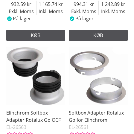
932.59
1 165.74
994.31
1 242.89
Exkl. Moms
Inkl. Moms
Exkl. Moms
Inkl. Moms
På lager
På lager
KØB
KØB
Elinchrom Softbox
Softbox Adapter Rotalux
Adapter Rotalux Go OCF
Go for Elinchrom
EL-26563
EL-26561