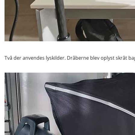
Två der anvendes lyskilder. Dråberne blev oplyst skråt b