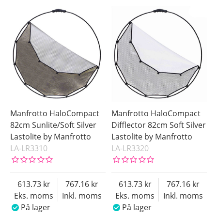
Manfrotto HaloCompact
Manfrotto HaloCompact
82cm Sunlite/Soft Silver
Difflector 82cm Soft Silver
Lastolite by Manfrotto
Lastolite by Manfrotto
LA-LR3310
LA-LR3320
613.73
767.16
613.73
767.16
Eks. moms
Inkl. moms
Eks. moms
Inkl. moms
På lager
På lager