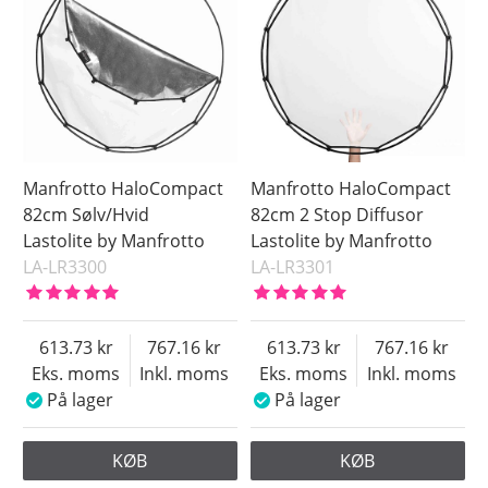
Størrelse
Soft Silver
Overflade
Vit
Saldo
På lager
Ikke på lager
Pris
Manfrotto HaloCompact
Manfrotto HaloCompact
82cm Sølv/Hvid
82cm 2 Stop Diffusor
Lastolite by Manfrotto
Lastolite by Manfrotto
LA-LR3300
LA-LR3301
613.73
767.16
613.73
767.16
Eks. moms
Inkl. moms
Eks. moms
Inkl. moms
På lager
På lager
KØB
KØB