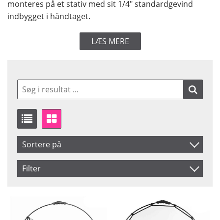
monteres på et stativ med sit 1/4" standardgevind
indbygget i håndtaget.
LÆS MERE
Sortere på
Produkt Kode
Filter
Inkl. Moms
Storlek
Färg
82 cm
Silver
Navn
98 cm
Silver/Vit