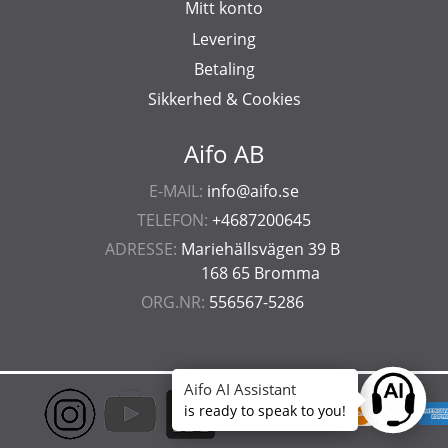
Mitt konto
Levering
Betaling
Sikkerhed & Cookies
Aifo AB
E-MAIL:
info@aifo.se
TELEFON:
+4687200645
ADRESSE:
Mariehällsvägen 39 B
168 65 Bromma
ORG.NR:
556567-5286
Aifo AI Assistant
Ask anyt
is ready to speak to you!