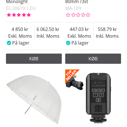
Monolight
80mm /3st
EL-20619.1.EU
MA-109
4 850
6 062.50
447.03
558.79
Exkl. Moms
Inkl. Moms
Exkl. Moms
Inkl. Moms
På lager
På lager
KØB
KØB