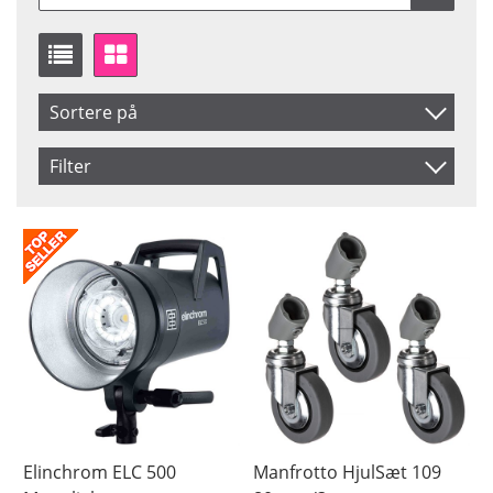
Sortere på
Produkt Nr.
Filter
Navn
Saldo
På lager
Inkl. Moms
Snart på lager
Pris
Elinchrom ELC 500
Manfrotto HjulSæt 109